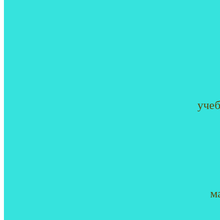
уче
м