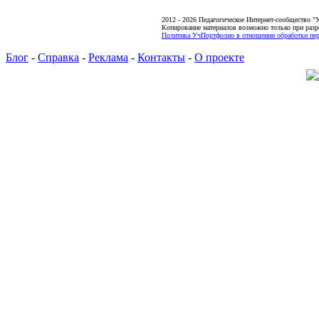
2012 - 2026 Педагогическое Интернет-сообщество 
Копирование материалов возможно только при разр
Политика УчПортфолио в отношении обработки пер
Блог
-
Справка
-
Реклама
-
Контакты
-
О проекте