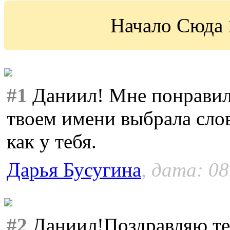
Начало Сюда
#1
Даниил! Мне понравила
твоем имени выбрала сло
как у тебя.
Дарья Бусугина
, дата: 08
#2
Даниил!Поздравляю т