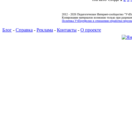
2012 - 2026 Педагогическое Интернет-сообщество "УчП
Копирование материалов возможно только при разреше
Политика УчПортфолио в отношении обработки персона
Блог
-
Справка
-
Реклама
-
Контакты
-
О проекте