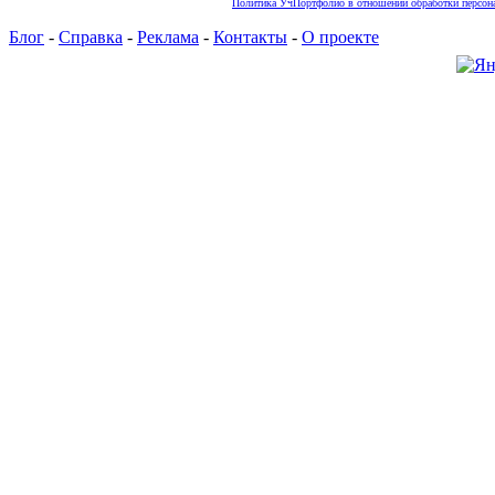
Политика УчПортфолио в отношении обработки персона
Блог
-
Справка
-
Реклама
-
Контакты
-
О проекте