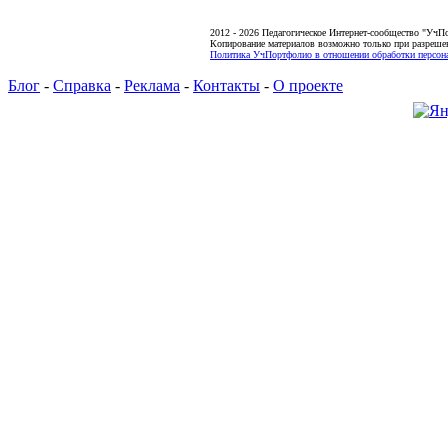
2012 - 2026 Педагогическое Интернет-сообщество "УчП
Копирование материалов возможно только при разреше
Политика УчПортфолио в отношении обработки персона
Блог
-
Справка
-
Реклама
-
Контакты
-
О проекте