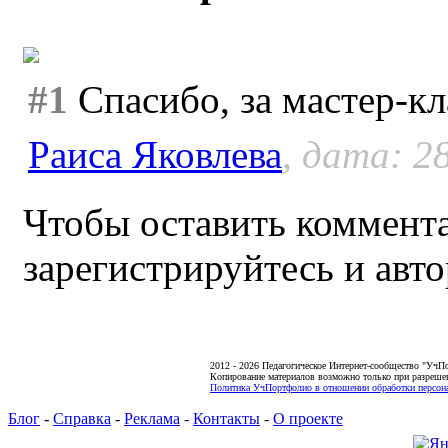
#1
Спасибо, за мастер-кл
Раиса Яковлева
, дата: 2
Чтобы оставить коммента
зарегистрируйтесь и авто
2012 - 2026 Педагогическое Интернет-сообщество "УчП
Копирование материалов возможно только при разреше
Политика УчПортфолио в отношении обработки персона
Блог
-
Справка
-
Реклама
-
Контакты
-
О проекте