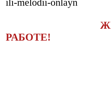
ili-melodii-onlayn
Ж
РАБОТЕ!