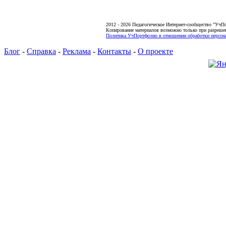
2012 - 2026 Педагогическое Интернет-сообщество "УчП
Копирование материалов возможно только при разреше
Политика УчПортфолио в отношении обработки персона
Блог
-
Справка
-
Реклама
-
Контакты
-
О проекте