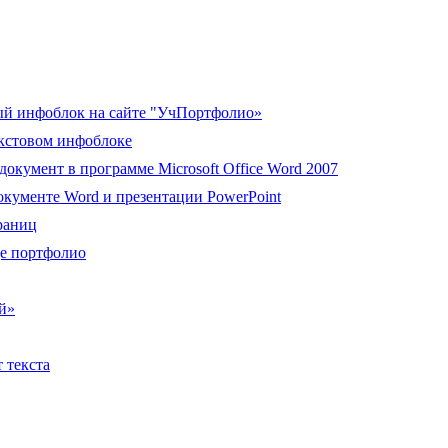
вый инфоблок на сайте "УчПортфолио»
екстовом инфоблоке
документ в программе Microsoft Office Word 2007
документе Word и презентации PowerPoint
раниц
е портфолио
ей»
 текста