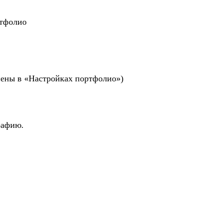
ртфолио
енены в «Настройках портфолио»)
рафию.