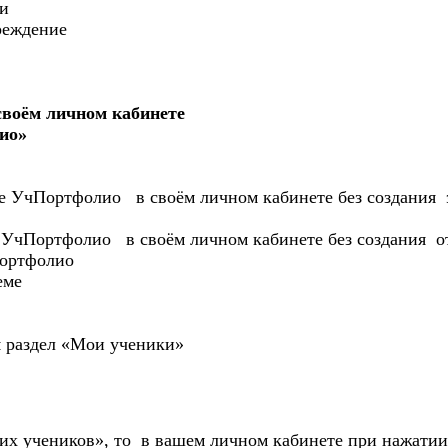
и
реждение
 своём личном кабинете
о»
айте УчПортфолио в своём личном кабинете без с
айте УчПортфолио в своём личном кабинете без соз
Портфолио
еме
я раздел «Мои ученики»
их учеников», то в вашем личном кабинете при нажатии