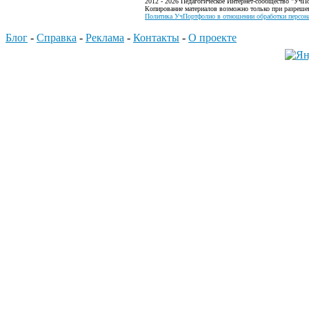
2012 - 2026 Педагогическое Интернет-сообщество "УчП
Копирование материалов возможно только при разреше
Политика УчПортфолио в отношении обработки персона
Блог
-
Справка
-
Реклама
-
Контакты
-
О проекте