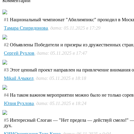
Комментарии
#1
Национальный чемпионат "Абилимпикс" проходил в Москве, 
Тамара Спиридонова
, дата: 05.11.2025 в 17:29
#2
Объявлены Победители и призеры из дружественных стран, 
Сергей Рухлов
, дата: 05.11.2025 в 17:47
#3
Этот ценный проект направлен на привлечение внимания 
Mikail Ачыкел
, дата: 05.11.2025 в 18:18
#4
На таком важном мероприятии можно было не только соревн
Юлия Рухлова
, дата: 05.11.2025 в 18:24
#5
Интересный Слоган — "Нет предела — действуй смело!" — с
дух.
КИНОкомпания Теле-Кино
, дата: 06.11.2025 в 0:04