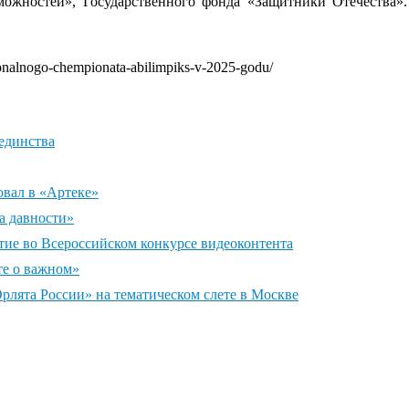
зможностей», Государственного фонда «Защитники Отечества
cionalnogo-chempionata-abilimpiks-v-2025-godu/
единства
овал в «Артеке»
а давности»
тие во Всероссийском конкурсе видеоконтента
те о важном»
рлята России» на тематическом слете в Москве