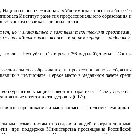
у Национального чемпионата «Абилимпикс» посетили более 16
мпионата Институт развития профессионального образования и
онкурсантам осваивать специальности.
ться, но и знакомиться с важными техническими средствами,
ения «Абилимпикс», вы все – в нашем сердце», – подчеркнул
 второе – Республика Татарстан (56 медалей), третье – Санкт-
фессионального образования и профессионального обучения
авших в чемпионате. Первое место в медальном зачете среди
онкурсантов: учащиеся школ в возрасте от 14 лет, студенты
раниченные возможности здоровья (ОВЗ).
тивные соревнования и мастер-классы, в течение чемпионата
нальным возможностям инвалидов и людей с ограниченными
дети» при поддержке Министерства просвещения Российской