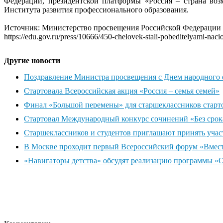
Федерации, президентской платформы «Россия – страна во
Института развития профессионального образования.
Источник: Министерство просвещения Российской Федерации
https://edu.gov.ru/press/10666/450-chelovek-stali-pobeditelyami-na
Другие новости
Поздравление Министра просвещения с Днем народного 
Стартовала Всероссийская акция «Россия – семья семей»
Финал «Большой перемены» для старшеклассников старт
Стартовал Международный конкурс сочинений «Без срок
Старшеклассников и студентов приглашают принять учас
В Москве проходит первый Всероссийский форум «Вмес
«Навигаторы детства» обсудят реализацию программы «О