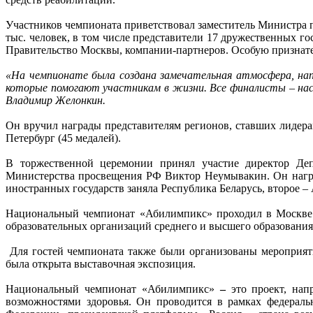
Участников чемпионата приветствовал заместитель Министра
тыс. человек, в том числе представители 17 дружественных 
Правительство Москвы, компании-партнеров. Особую признате
«На чемпионате была создана замечательная атмосфера, нап
которые помогают участникам в жизни. Все финалисты – нас
Владимир Желонкин.
Он вручил награды представителям регионов, ставших лидерами
Петербург (45 медалей).
В торжественной церемонии принял участие директор Депа
Министерства просвещения РФ Виктор Неумывакин. Он наград
иностранных государств заняла Республика Беларусь, второе – 
Национальный чемпионат «Абилимпикс» проходил в Москве с 
образовательных организаций среднего и высшего образовани
Для гостей чемпионата также были организованы мероприяти
была открыта выставочная экспозиция.
Национальный чемпионат «Абилимпикс»
–
это проект, нап
возможностями здоровья. Он проводится в рамках федерал