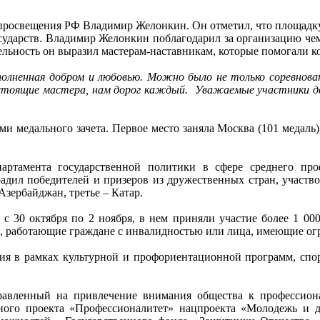
 просвещения РФ Владимир Желонкин. Он отметил, что площадк
государств. Владимир Желонкин поблагодарил за организацию че
льность он выразил мастерам-наставникам, которые помогали к
олненная добром и любовью. Можно было не только соревнова
тоящие мастера, нам дорог каждый. Уважаемые участники движ
 медального зачета. Первое место заняла Москва (101 медаль),
ртамента государственной политики в сфере среднего про
ил победителей и призеров из дружественных стран, участвов
Азербайджан, третье – Катар.
30 октября по 2 ноября, в нем приняли участие более 1 000 к
я, работающие граждане с инвалидностью или лица, имеющие ог
я в рамках культурной и профориентационной программ, спор
равленный на привлечение внимания общества к профессио
ьного проекта «Профессионалитет» нацпроекта «Молодежь и 