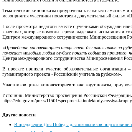
Тематические кинопоказы приурочены к важным памятным и пр
мероприятия участники посмотрели документальный фильм «Ц
После просмотра педагоги вместе с учениками обсуждали наи
качествах, которые помогли героям выдержать испытания и со
Центром международного сотрудничества Минпросвещения Ро
«
Проведение кинолекториев открывает для школьников за рубе
помогает молодым людям глубже понять события прошлого, н
Центра международного сотрудничества Минпросвещения Рос
В проекте приняли участие образовательные организации 
гуманитарного проекта «Российский учитель за рубежом».
Участников цикла кинолекториев также ждут показы, приуроч
Источник: Министерство просвещения Российской Федерации.
https://edu.gov.ru/press/11501/specproekt-kinolektoriy-rossiya-krup
Другие новости
В преддверии Дня Победы для школьников подготовили 