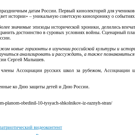
аздничным датам России. Первый кинолекторий для учеников 9
вет истории» – уникальную советскую кинохронику о событиях
более значимые эпизоды исторической хроники, делились впеч
хранить достоинство в суровых условиях войны. Сценарный пла
ссии.
жом новые горизонты в изучении российской культуры и истори
аучиться анализировать и рассуждать, а также познакомиться
сии Сергей Малышев.
– члены Ассоциации русских школ за рубежом, Ассоциации ш
енные ко Дню защиты детей и Дню России.
nym-planom-obedinil-10-tysyach-shkolnikov-iz-raznyh-stran/
патриотический видеоконтент