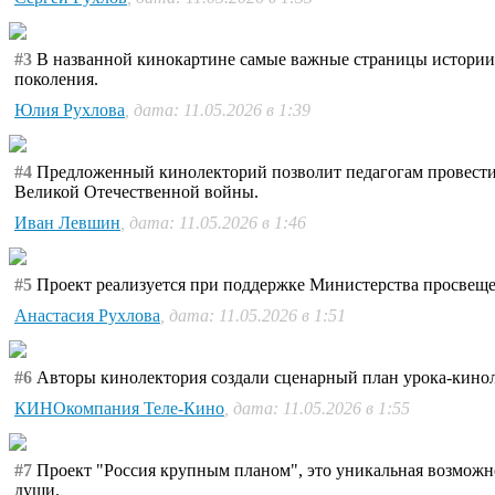
#3
В названной кинокартине самые важные страницы истории 
поколения.
Юлия Рухлова
, дата: 11.05.2026 в 1:39
#4
Предложенный кинолекторий позволит педагогам провести о
Великой Отечественной войны.
Иван Левшин
, дата: 11.05.2026 в 1:46
#5
Проект реализуется при поддержке Министерства просвещ
Анастасия Рухлова
, дата: 11.05.2026 в 1:51
#6
Авторы кинолектория создали сценарный план урока-кинол
КИНОкомпания Теле-Кино
, дата: 11.05.2026 в 1:55
#7
Проект "Россия крупным планом", это уникальная возможно
души.