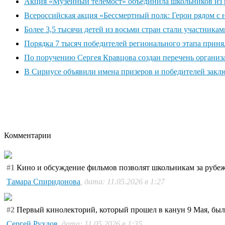
Акция «Музейный телемост» объединила школьников из 
Всероссийская акция «Бессмертный полк: Герои рядом с 
Более 3,5 тысячи детей из восьми стран стали участник
Порядка 7 тысяч победителей регионального этапа прин
По поручению Сергея Кравцова создан перечень организ
В Сириусе объявили имена призеров и победителей закл
Комментарии
#1
Кино и обсуждение фильмов позволят школьникам за рубежо
Тамара Спиридонова
, дата: 11.05.2026 в 1:27
#2
Первый кинолекторий, который прошел в канун 9 Мая, был
Сергей Рухлов
, дата: 11.05.2026 в 1:35