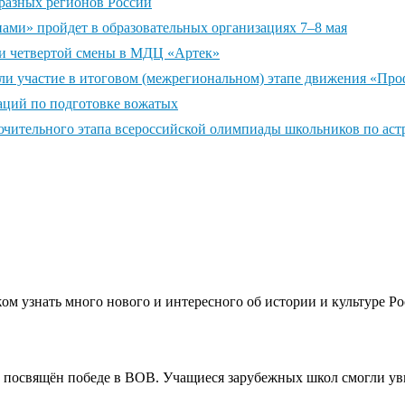
разных регионов России
нами» пройдет в образовательных организациях 7–8 мая
ами четвертой смены в МДЦ «Артек»
яли участие в итоговом (межрегиональном) этапе движения «Пр
аций по подготовке вожатых
ючительного этапа всероссийской олимпиады школьников по ас
м узнать много нового и интересного об истории и культуре Ро
 посвящён победе в ВОВ. Учащиеся зарубежных школ смогли ув