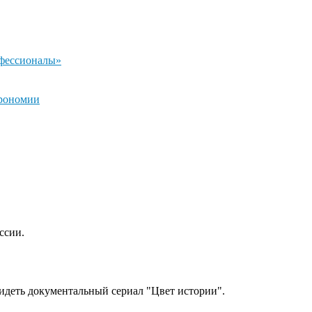
офессионалы»
трономии
ссии.
идеть документальный сериал "Цвет истории".