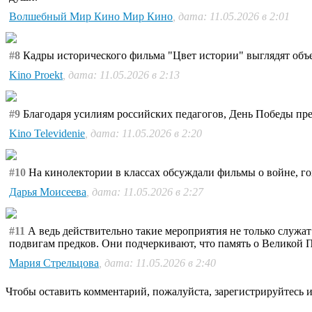
Волшебный Мир Кино Мир Кино
, дата: 11.05.2026 в 2:01
#8
Кадры исторического фильма "Цвет истории" выглядят объем
Kino Proekt
, дата: 11.05.2026 в 2:13
#9
Благодаря усилиям российских педагогов, День Победы прев
Kino Televidenie
, дата: 11.05.2026 в 2:20
#10
На кинолектории в классах обсуждали фильмы о войне, гов
Дарья Моисеева
, дата: 11.05.2026 в 2:27
#11
А ведь действительно такие мероприятия не только служа
подвигам предков. Они подчеркивают, что память о Великой П
Мария Стрельцова
, дата: 11.05.2026 в 2:40
Чтобы оставить комментарий, пожалуйста, зарегистрируйтесь и