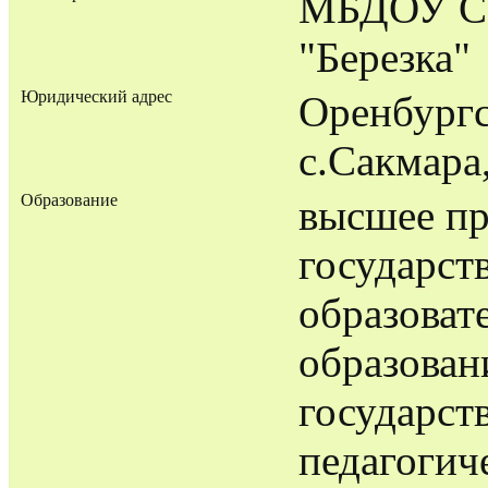
МБДОУ Са
"Березка"
Юридический адрес
Оренбургс
с.Сакмара
Образование
высшее пр
государст
образоват
образова
государст
педагогич