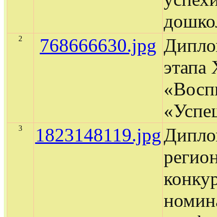
дошко
2
768666630.jpg
Диплом
этапа 
«Восп
«Успе
3
1823148119.jpg
Дипло
регион
конкур
номин