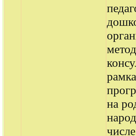
педаг
дошко
орган
метод
консу
рамка
прог
на ро
народ
числе