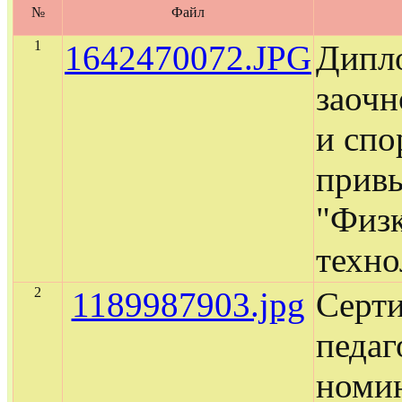
№
Файл
1
1642470072.JPG
Дипло
заочн
и спо
прив
"Физк
техно
2
1189987903.jpg
Серти
педаг
номи