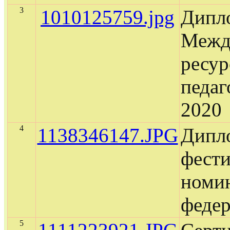
3
1010125759.jpg
Дипло
Межд
ресур
педаг
2020
4
1138346147.JPG
Дипло
фести
номин
федер
5