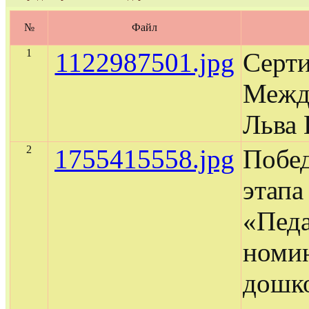
№
Файл
1
1122987501.jpg
Серти
Межд
Льва 
2
1755415558.jpg
Побе
этапа
«Педа
номи
дошк