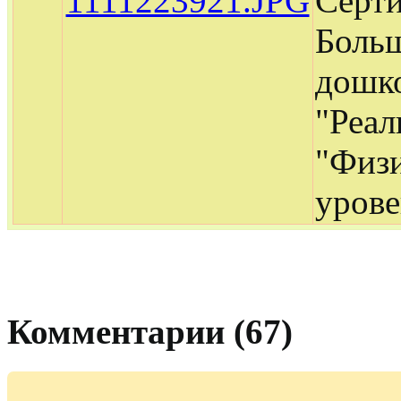
1111223921.JPG
Серти
Больш
дошко
"Реал
"Физи
урове
Комментарии (67)