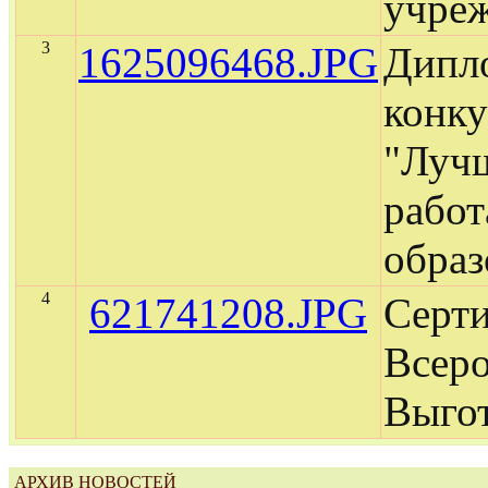
учре
3
1625096468.JPG
Дипло
конку
"Лучш
рабо
образ
4
621741208.JPG
Серти
Всеро
Выгот
АРХИВ НОВОСТЕЙ