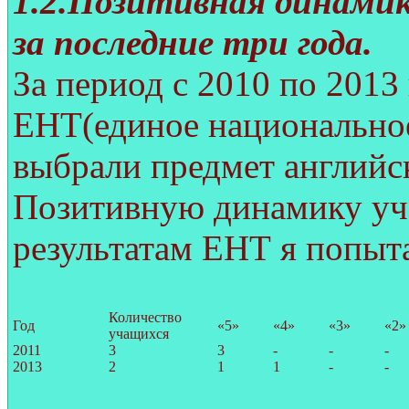
1.2.Позитивная динамик
за последние три года.
За период с 2010 по 2013
ЕНТ(единое национальное
выбрали предмет английс
Позитивную динамику уч
результатам ЕНТ я попыта
Количество
Год
«5»
«4»
«3»
«2»
учащихся
2011
3
3
-
-
-
2013
2
1
1
-
-