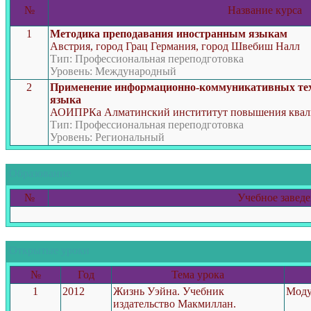
№
Название курса
1
Методика преподавания иностранным языкам
Австрия, город Грац Германия, город Швебиш Налл
Тип: Профессиональная переподготовка
Уровень: Международный
2
Применение информационно-коммуникативных техн
языка
АОИПРКа Алматинский инстититут повышения квал
Тип: Профессиональная переподготовка
Уровень: Региональный
Образование
№
Учебное завед
Открытые уроки
№
Год
Тема урока
1
2012
Жизнь Уэйна. Учебник
Моду
издательство Макмиллан.