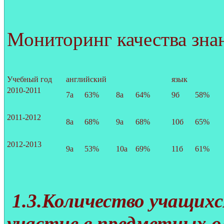
Мониторинг качества знан
Учебный год
английский
язык
2010-2011
7а
63%
8а
64%
9б
58%
2011-2012
8а
68%
9а
68%
10б
65%
2012-2013
9а
53%
10а
69%
11б
61%
1.3.Количество учащих
участие в предметных о