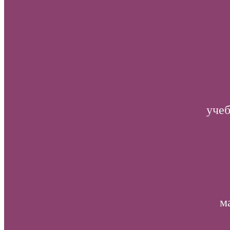
уче
м