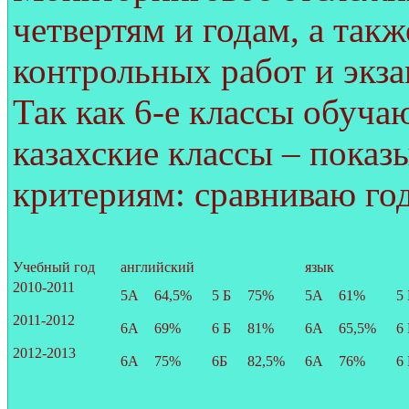
четвертям и годам, а так
контрольных работ и экза
Так как 6-е классы обучаю
казахские классы – пока
критериям: сравниваю го
Учебный год
английский
язык
2010-2011
5А
64,5%
5 Б
75%
5А
61%
5 
2011-2012
6А
69%
6 Б
81%
6А
65,5%
6 
2012-2013
6А
75%
6Б
82,5%
6А
76%
6 