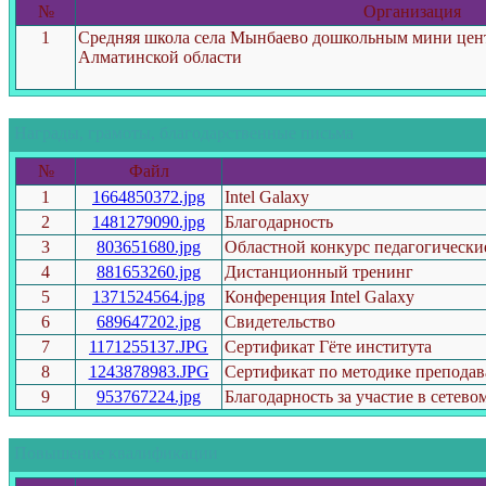
№
Организация
1
Средняя школа села Мынбаево дошкольным мини це
Алматинской области
Награды, грамоты, благодарственные письма
№
Файл
1
1664850372.jpg
Intel Galaxy
2
1481279090.jpg
Благодарность
3
803651680.jpg
Областной конкурс педагогически
4
881653260.jpg
Дистанционный тренинг
5
1371524564.jpg
Конференция Intel Galaxy
6
689647202.jpg
Свидетельство
7
1171255137.JPG
Сертификат Гёте института
8
1243878983.JPG
Сертификат по методике преподав
9
953767224.jpg
Благодарность за участие в сетево
Повышение квалификации