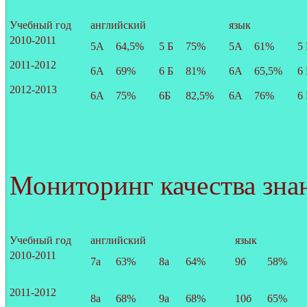
Учебный год
английский
язык
2010-2011
5А
64,5%
5 Б
75%
5А
61%
5 
2011-2012
6А
69%
6 Б
81%
6А
65,5%
6 
2012-2013
6А
75%
6Б
82,5%
6А
76%
6 
Мониторинг качества знан
Учебный год
английский
язык
2010-2011
7а
63%
8а
64%
9б
58%
2011-2012
8а
68%
9а
68%
10б
65%