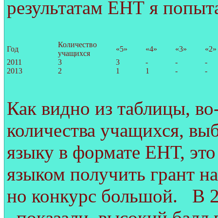
результатам ЕНТ я попыта
Количество
Год
«5»
«4»
«3»
«2»
учащихся
2011
3
3
-
-
-
2013
2
1
1
-
-
Как видно из таблицы, в
количества учащихся, вы
языку в формате ЕНТ, это 
языком получить грант на
но конкурс большой. В 2
показали высокий балл в