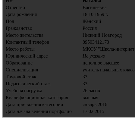
Имя
Наталья
Отчество
Васильевна
Дата рождения
18.10.1959 г.
Пол
Женский
Гражданство
Россия
Место жительства
Нижний Новгород
Контактный телефон
89503412173
Место работы
МКОУ "Школа-интернат
Юридический адрес
Не указано
Образование
неполное высшее
Специализация
учитель начальных класс
Трудовой стаж
33
Педагогический стаж
33
Учебная нагрузка
26 часов
Квалификационная категория
высшая
Дата присвоения категории
январь 2016
Дата начала ведения портфолио
17.02.2015