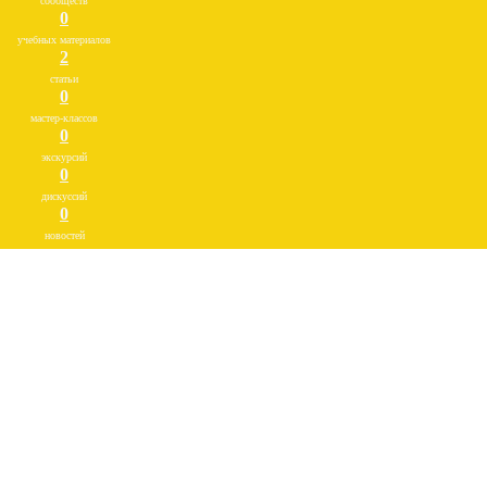
сообществ
0
учебных материалов
2
статьи
0
мастер-классов
0
экскурсий
0
дискуссий
0
новостей