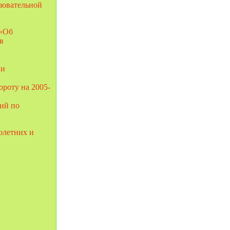
зовательной
 «Об
в
ии
роту на 2005-
ий по
олетних и