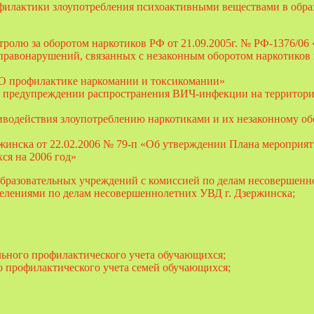
филактики злоупотребления психоактивными веществами в обра
олю за оборотом наркотиков РФ от 21.09.2005г. № РФ-1376/06
равонарушений, связанных с незаконным оборотом наркотиков 
 «О профилактике наркомании и токсикомании»
 «О предупреждении распространения ВИЧ-инфекции на территор
водействия злоупотреблению наркотиками и их незаконному обо
жинска от 22.02.2006 № 79-п «Об утверждении Плана мероприят
ся на 2006 год»
бразовательных учреждений с комиссией по делам несовершенн
делениями по делам несовершеннолетних УВД г. Дзержинска;
льного профилактического учета обучающихся;
о профилактического учета семей обучающихся;