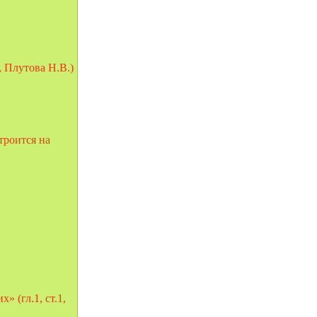
, Плутова Н.В.)
троится на
 (гл.1, ст.1,