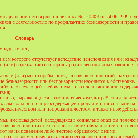
вонарушений несовершеннолетних» № 120-ФЗ от 24.06.1999 г. у
связи с деятельностью по профилактике безнадзорности и прав
ия.
Словарь
емнадцати лет;
ением которого отсутствует вследствие неисполнения или ненад
 и (или) содержанию со стороны родителей или иных законных 
ства и (или) места пребывания; несовершеннолетний, находящи
ие безнадзорности или беспризорности находится в обстановке,
 либо не отвечающей требованиям к его воспитанию или содержа
твия;
етнего, выражающиеся в систематическом употреблении наркот
в, алкогольной и спиртосодержащей продукции, пива и напитков
 бродяжничеством или попрошайничеством, а также иные действи
семья, имеющая детей, находящихся в социально опасном положен
несовершеннолетних не исполняют своих обязанностей по их во
яют на их поведение либо жестоко обращаются с ними
ть по своевременному выявлению несовершеннолетних и семей, 