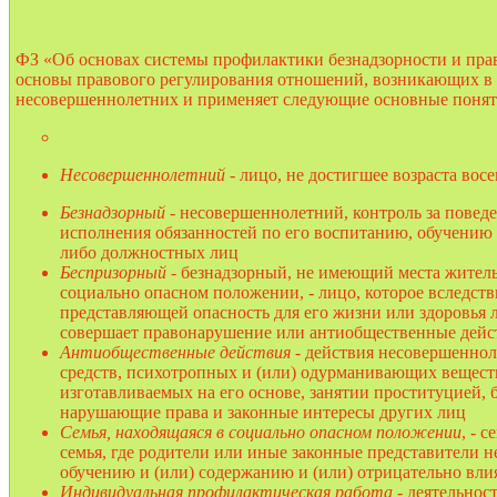
ФЗ «Об основах системы профилактики безнадзорности и пра
основы правового регулирования отношений, возникающих в 
несовершеннолетних и применяет следующие основные понят
Несовершеннолетний
- лицо, не достигшее возраста вос
Безнадзорный
- несовершеннолетний, контроль за повед
исполнения обязанностей по его воспитанию, обучению
либо должностных лиц
Беспризорный
- безнадзорный, не имеющий места житель
социально опасном положении, - лицо, которое вследств
представляющей опасность для его жизни или здоровья
совершает правонарушение или антиобщественные дейс
Антиобщественные действия
- действия несовершеннол
средств, психотропных и (или) одурманивающих вещест
изготавливаемых на его основе, занятии проституцией,
нарушающие права и законные интересы других лиц
Семья, находящаяся в социально опасном положении
, - 
семья, где родители или иные законные представители 
обучению и (или) содержанию и (или) отрицательно вли
Индивидуальная профилактическая работа
- деятельнос