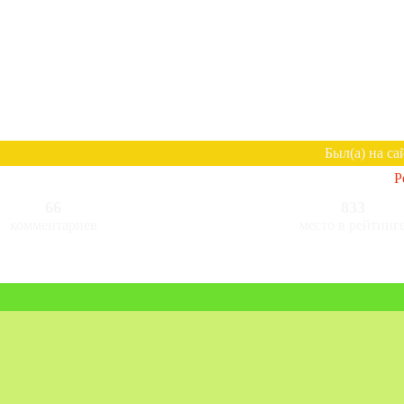
Был(а) на са
Р
66
833
комментариев
место в рейтинг