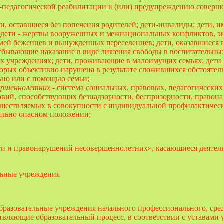
о-педагогической реабилитации и (или) предупреждению соверш
ети, оставшиеся без попечения родителей; дети-инвалиды; дети,
; дети - жертвы вооруженных и межнациональных конфликтов, э
емей беженцев и вынужденных переселенцев; дети, оказавшиеся 
 отбывающие наказание в виде лишения свободы в воспитательны
ых учреждениях; дети, проживающие в малоимущих семьях; дети 
торых объективно нарушена в результате сложившихся обстоятел
льно или с помощью семьи;
ершеннолетних
- система социальных, правовых, педагогических
овий, способствующих безнадзорности, беспризорности, правон
ществляемых в совокупности с индивидуальной профилактическ
ально опасном положении;
ти и правонарушений несовершеннолетних», касающиеся деятел
льные учреждения
бразовательные учреждения начального профессионального, сре
твляющие образовательный процесс, в соответствии с уставами