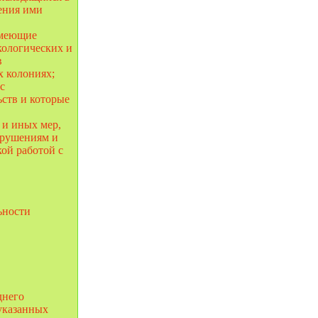
ения ими
 имеющие
кологических и
в
х колониях;
с
ьств и которые
 и иных мер,
арушениям и
ой работой с
ьности
днего
 указанных