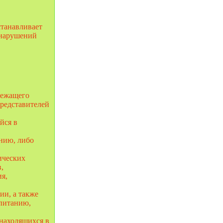
станавливает
онарушений
лежащего
представителей
йся в
нию, либо
ических
,
я,
ии, а также
спитанию,
находящихся в