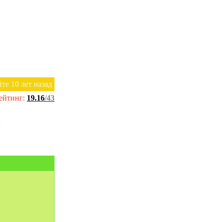
йте 10 лет назад
ейтинг:
19.16
/43
е