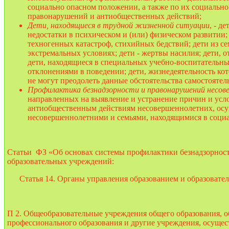
социально опасном положении, а также по их социальн
правонарушений и антиобщественных действий;
Дети, находящиеся в трудной жизненной ситуации
, - д
недостатки в психическом и (или) физическом развитии
техногенных катастроф, стихийных бедствий; дети из с
экстремальных условиях; дети - жертвы насилия; дети,
дети, находящиеся в специальных учебно-воспитательн
отклонениями в поведении; дети, жизнедеятельность ко
не могут преодолеть данные обстоятельства самостояте
Профилактика безнадзорности и правонарушений несов
направленных на выявление и устранение причин и усл
антиобщественным действиям несовершеннолетних, осу
несовершеннолетними и семьями, находящимися в соци
Статьи ФЗ «Об основах системы профилактики безнадзорнос
образовательных учреждений:
Статья 14. Органы управления образованием и образовате
П 2. Общеобразовательные учреждения общего образования, о
профессионального образования и другие учреждения, осущес