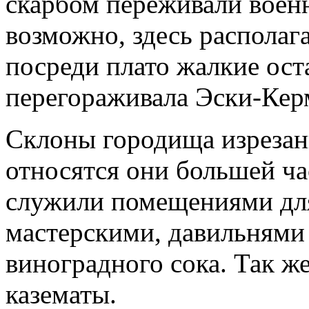
скарбом переживали воен
возможно, здесь распола
посреди плато жалкие оста
перегораживала Эски-Керм
Склоны городища изрезан
относятся они большей ча
служили помещениями для
мастерскими, давильнями 
виноградного сока. Так ж
казематы.