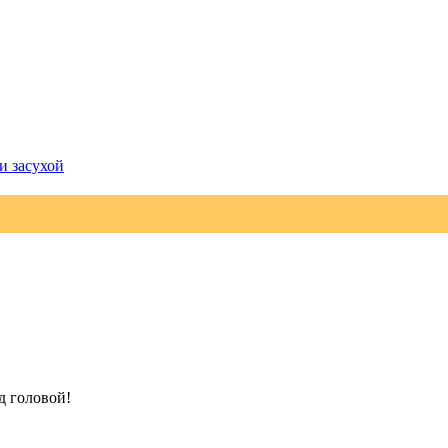
и засухой
д головой!