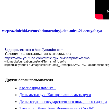
vseprazdnichki.ru/mezhdunarodnyj-den-mira-21-sentyabrya
Видеоролик взят с http://youtube.com
Условия использования материалов
https://www.youtube.com/static?gl=RU&template=terms
wikimediafoundation.org/wiki/Terms_of_Use/ru
картинки: yandex.ru/images/search?img_url=http%3A%2F%2Fakademiches
Другие блоги пользователя
Красноярцы помнят...
День мытья рук: Как правильно мыть руки
День создания государственного пожарного надзора
1 августа - День Тыла Вооруженных Сил РФ