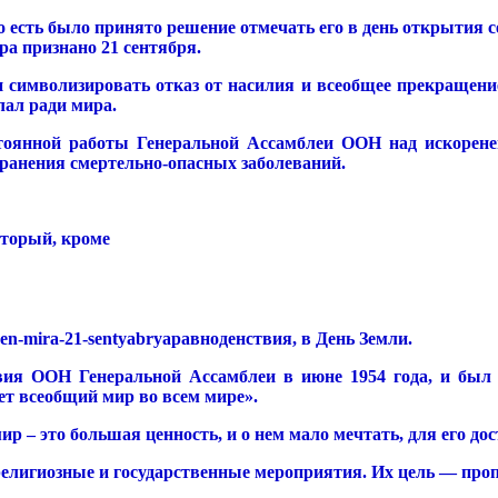
есть было принято решение отмечать его в день открытия сес
ра признано 21 сентября.
н символизировать отказ от насилия и всеобщее прекращени
лал ради мира.
стоянной работы Генеральной Ассамблеи ООН над искоре
ранения смертельно-опасных заболеваний.
торый, кроме
равноденствия, в
День Земли
.
ия ООН Генеральной Ассамблеи в июне 1954 года, и был и
ет всеобщий мир во всем мире».
ир – это большая ценность, и о нем мало мечтать, для его до
елигиозные и государственные мероприятия. Их цель — пропа