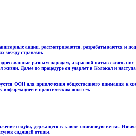
гуманитарные акции, рассматриваются, разрабатываются и 
ях между странами.
адресованные разным народам, а красной нитью сквозь них 
вия жизни. Далее по процедуре он ударяет в Колокол и насту
ется ООН для привлечения общественного внимания к сво
ну информацией и практическим опытом.
жение голубя, держащего в клюве оливковую ветвь. Изнач
исунок сидящей птицы.