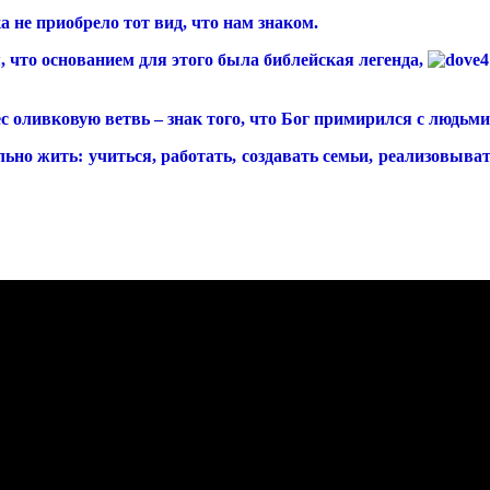
а не приобрело тот вид, что нам знаком.
 что основанием для этого была библейская легенда,
с оливковую ветвь – знак того, что Бог примирился с людьми
ьно жить: учиться, работать, создавать семьи, реализовыват