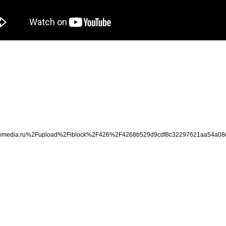
kiymedia.ru%2Fupload%2Fiblock%2F426%2F4268b529d9cdf8c32297621aa54a08d