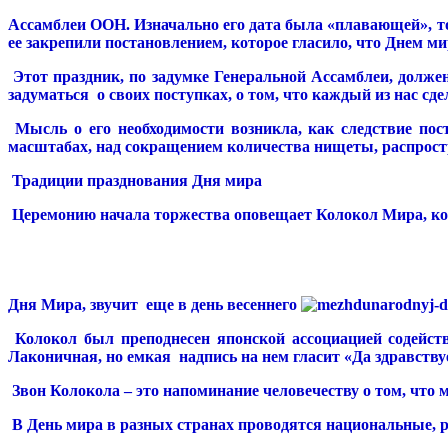
Ассамблеи ООН. Изначально его дата была «плавающей», то 
ее закрепили постановлением, которое гласило, что Днем ми
Этот праздник, по задумке Генеральной Ассамблеи, долже
задуматься о своих поступках, о том, что каждый из нас сде
Мысль о его необходимости возникла, как следствие по
масштабах, над сокращением количества нищеты, распрост
Традиции празднования Дня мира
Церемонию начала торжества оповещает Колокол Мира, ко
Дня Мира, звучит еще в день весеннего
Колокол был преподнесен японской ассоциацией содейств
Лаконичная, но емкая надпись на нем гласит «Да здравству
Звон Колокола – это напоминание человечеству о том, что м
В День мира в разных странах проводятся национальные, р