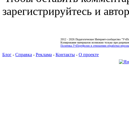
зарегистрируйтесь и автор
2012 - 2026 Педагогическое Интернет-сообщество "УчП
Копирование материалов возможно только при разреше
Политика УчПортфолио в отношении обработки персона
Блог
-
Справка
-
Реклама
-
Контакты
-
О проекте