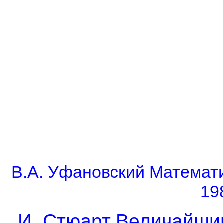
В.А. Уфановский Математи
19
И. Стюарт Величайши