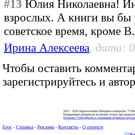
#13
Юлия Николаевна! Инт
взрослых. А книги вы бы
советское время, кроме В
Ирина Алексеева
, дата: 
Чтобы оставить коммента
зарегистрируйтесь и автор
2012 - 2026 Педагогическое Интернет-сообщество "УчП
Копирование материалов возможно только при разреше
Политика УчПортфолио в отношении обработки персона
Блог
-
Справка
-
Реклама
-
Контакты
-
О проекте