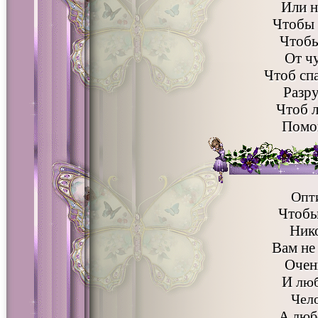
Или 
Чтобы
Чтобы
От ч
Чтоб спа
Разр
Чтоб л
Помо
Опт
Чтобы
Ник
Вам не
Очен
И
лю
Чело
А люб