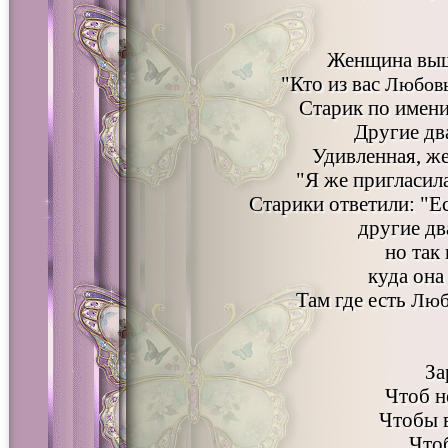
Женщина вышл
"Кто из вас
Любов
Старик по имен
Другие дв
Удивленная, ж
"Я же пригласил
Старики ответили: "Е
другие дв
но так
куда она
Там где есть
Люб
За
Чтоб 
Чтобы 
Что