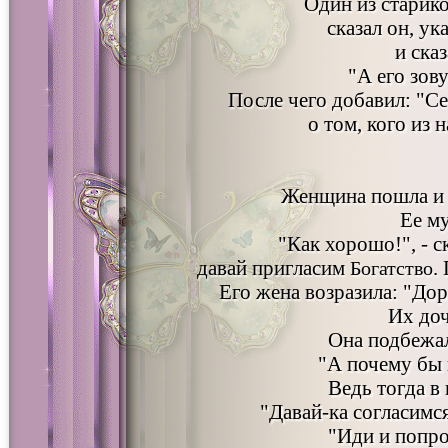
Один из старико
сказал он, ук
и сказ
"А его зов
После чего добавил: "С
о том, кого из 
Женщина пошла и р
Ее м
"Как хорошо!", - с
давай пригласим
.
Богатство
Его жена возразила: "Дор
Их доч
Она подбежал
"А почему бы 
Ведь тогда в
"Давай-ка согласимся
"Иди и попр