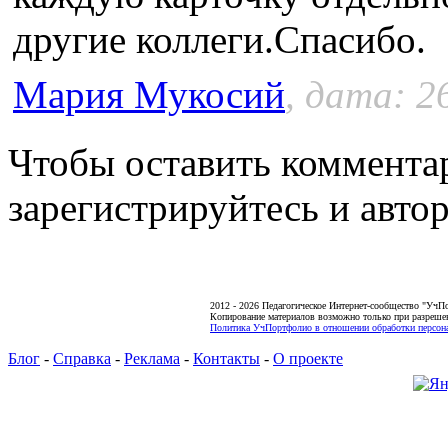
другие коллеги.Спасибо.
Мария Мукосий
, дата: 2
Чтобы оставить коммента
зарегистрируйтесь и автор
2012 - 2026 Педагогическое Интернет-сообщество "УчП
Копирование материалов возможно только при разреше
Политика УчПортфолио в отношении обработки персона
Блог
-
Справка
-
Реклама
-
Контакты
-
О проекте