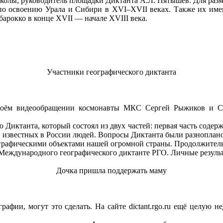
колы, руководитель площадки Диктанта А.Л. Пятышев. Для разм
 освоению Урала и Сибири в XVI–XVII веках. Также их имене
арокко в конце XVII — начале XVIII века.
Участники географического диктанта
своём видеообращении космонавты МКС Сергей Рыжиков и Се
иктанта, который состоял из двух частей: первая часть содержа
 известных в России людей. Вопросы Диктанта были разноплановы
ографическими объектами нашей огромной страны. Продолжитель
ждународного географического диктанте РГО. Личные результат
Дочка пришла поддержать маму
рафии, могут это сделать. На сайте dictant.rgo.ru ещё целую 