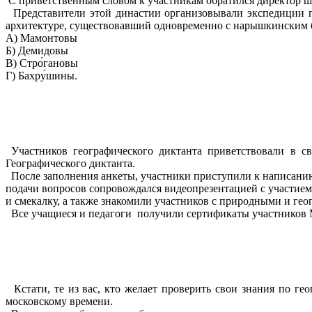
С приветственным словом к участникам обратился директор ш
Представители этой династии организовывали экспедиции по
архитектуре, существовавший одновременно с нарышкинским б
А) Мамонтовы
Б) Демидовы
В) Стро́гановы
Г) Бахру́шины.
Участников географического диктанта приветствовали в 
Географического диктанта.
После заполнения анкеты, участники приступили к написанию Д
подачи вопросов сопровождался видеопрезентацией с участием
и смекалку, а также знакомили участников с природными и ге
Все учащиеся и педагоги получили сертификаты участников Ме
Кстати, те из вас, кто желает проверить свои знания по геог
московскому времени.