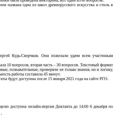
инки была проведена викторина, вот один из её вопросов:
м названа одна из школ древнерусского искусства и стиль в
ргей Кудь-Сверчков. Они пожелали удачи всем участникам
ла 10 вопросов, вторая часть – 30 вопросов. Текстовый формат
е, познавательные, проверяли не только знания, но и логику,
ность работы составила 45 минут.
ы будут доступны после 15 января 2021 года на сайте РГО.
неделю доступна онлайн-версия Диктанта до 14:00 6 декабря по