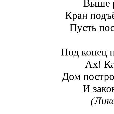
Выше р
Кран подъ
Пусть пос
Под конец
Ах! Ка
Дом постро
И зако
(Лик