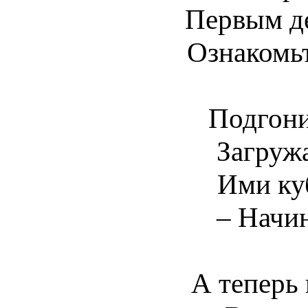
Первым д
Ознакомьт
Подгони
Загруж
Ими ку
– Начин
А теперь