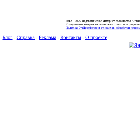
2012 - 2026 Педагогическое Интернет-сообщество "УчП
Копирование материалов возможно только при разреше
Политика УчПортфолио в отношении обработки персона
Блог
-
Справка
-
Реклама
-
Контакты
-
О проекте