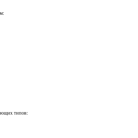
м:
ующих типов: