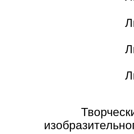
Л
Л
Л
Творческ
изобразительно