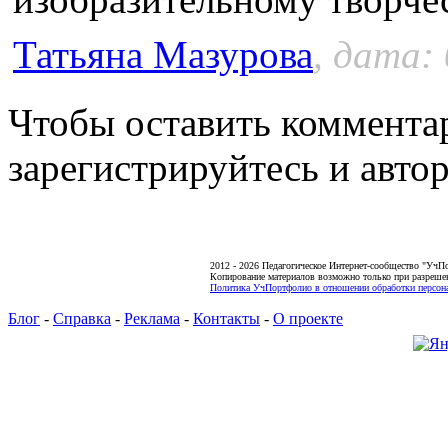
Татьяна Мазурова
, дата:
Чтобы оставить коммента
зарегистрируйтесь и автор
2012 - 2026 Педагогическое Интернет-сообщество "УчП
Копирование материалов возможно только при разреше
Политика УчПортфолио в отношении обработки персона
Блог
-
Справка
-
Реклама
-
Контакты
-
О проекте