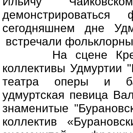
Ильичу Чайковс
демонстрироватьс
сегодняшнем дне Удм
встречали фольклорны
На сцене Кремля
коллективы Удмуртии "
театра оперы и ба
удмуртская певица Вал
знаменитые "Бурановс
коллектив «Бурановс