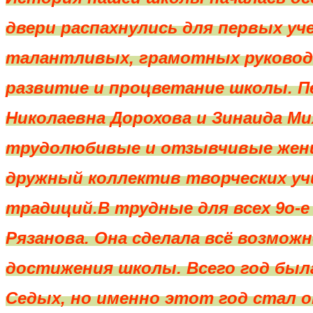
двери распахнулись для первых уч
талантливых, грамотных руководи
развитие и процветание школы. 
Николаевна Дорохова и Зинаида Ми
трудолюбивые и отзывчивые женщ
дружный коллектив творческих у
традиций.В трудные для всех 9о-е
Рязанова. Она сделала всё возмо
достижения школы. Всего год был
Седых, но именно этот год стал 