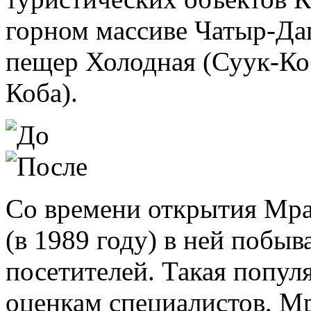
горном массиве Чатыр-Даг
пещер Холодная (Суук-Коб
Коба).
Со времени открытия Мра
(в 1989 году) в ней побыв
посетителей. Такая попул
оценкам специалистов, М