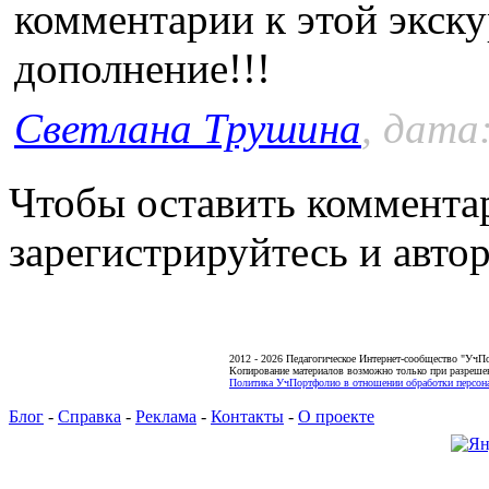
комментарии к этой экску
дополнение!!!
Светлана Трушина
, дата
Чтобы оставить коммента
зарегистрируйтесь и автор
2012 - 2026 Педагогическое Интернет-сообщество "УчП
Копирование материалов возможно только при разреше
Политика УчПортфолио в отношении обработки персона
Блог
-
Справка
-
Реклама
-
Контакты
-
О проекте