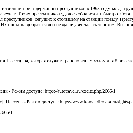
погибший при задержании преступников в 1963 году, когда гру
рехват. Троих преступников удалось обнаружить быстро. Осталь
ел преступников, бегущих к стоявшему на станции поезду. Прес
. Их попытка добраться до поезда не увенчалась успехом. Все 
ии Плесецкая, которая служит транспортным узлом для близлеж
- Режим доступа: https://autotravel.ru/excite.php/2666/1
Плесецк - Режим доступа: https://www.komandirovka.ru/sights/ple
/2666/1