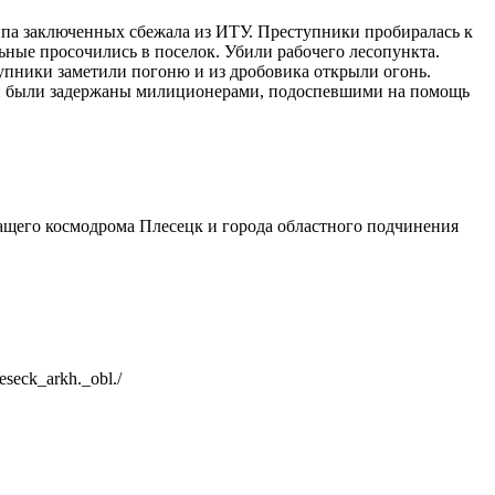
ппа заключенных сбежала из ИТУ. Преступники пробиралась к
ные просочились в поселок. Убили рабочего лесопункта.
тупники заметили погоню и из дробовика открыли огонь.
они были задержаны милиционерами, подоспевшими на помощь
ащего космодрома Плесецк и города областного подчинения
seck_arkh._obl./