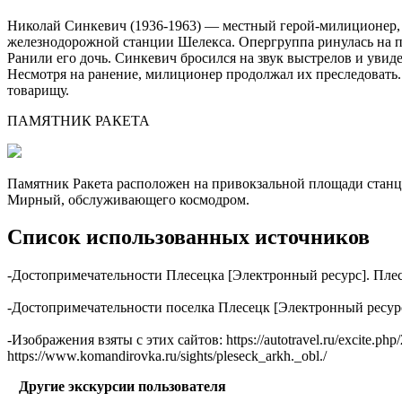
Николай Синкевич (1936-1963) — местный герой-милиционер, 
железнодорожной станции Шелекса. Опергруппа ринулась на пе
Ранили его дочь. Синкевич бросился на звук выстрелов и увид
Несмотря на ранение, милиционер продолжал их преследовать
товарищу.
ПАМЯТНИК РАКЕТА
Памятник Ракета расположен на привокзальной площади станц
Мирный, обслуживающего космодром.
Список использованных источников
-Достопримечательности Плесецка [Электронный ресурс]. Плесецк 
-Достопримечательности поселка Плесецк [Электронный ресурс]. 
-Изображения взяты с этих сайтов: https://autotravel.ru/excite.php
https://www.komandirovka.ru/sights/pleseck_arkh._obl./
Другие экскурсии пользователя