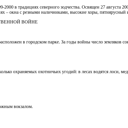
9-2000 в традициях северного зодчества. Освящен 27 августа 20
х – окна с резными наличниками, высокие хоры, пятиярусный ик
ТВЕННОЙ ВОЙНЕ
положен в городском парке. За годы войны число земляков сокр
ько охраняемых охотничьих угодий: в лесах водятся лоси, медв
рожным вокзалом.