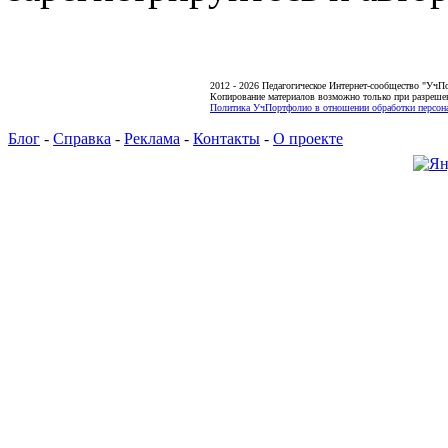
2012 - 2026 Педагогическое Интернет-сообщество "УчП
Копирование материалов возможно только при разреше
Политика УчПортфолио в отношении обработки персона
Блог
-
Справка
-
Реклама
-
Контакты
-
О проекте