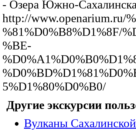
- Озера Южно-Сахалинска 
http://www.openarium
%81%D0%B8%D1%8F/
%BE-
%D0%A1%D0%B0%D1%
%D0%BD%D1%81%D0%
5%D1%80%D0%B0/
Другие экскурсии польз
Вулканы Сахалинской