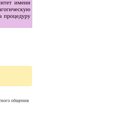
ситет имени
агогическую
а процедуру
ятного общения