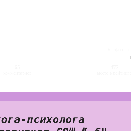
Был(а) на с
65
477
комментариев
место в рейтинг
ога-психолога