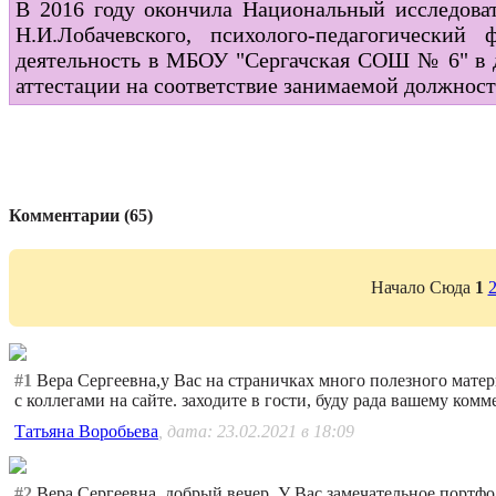
В 2016 году окончила
Национальный исследова
Н.И.Лобачевского, психолого-педагогически
деятельность в МБОУ "Сергачская СОШ № 6" в д
аттестации на соответствие занимаемой должност
Комментарии (65)
Начало Сюда
1
#1
Вера Сергеевна,у Вас на страничках много полезного матер
с коллегами на сайте. заходите в гости, буду рада вашему ко
Татьяна Воробьева
, дата: 23.02.2021 в 18:09
#2
Вера Сергеевна, добрый вечер. У Вас замечательное портфо