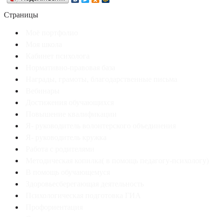
Страницы
Моё портфолио
Моя школа
Кабинет психолога
Нормативно-правовая база
Награды, грамоты, благодарственные письма
Вебинары
Достижения обучающихся
Повышение квалификации
Я- руководитель волонтерского объединения
Я- руководитель кружка
Работа с родителями
Методическая копилка( в помощь педагогу-психологу)
В помощь обучающемуся
Здоровьесберегающая деятельность
Психологическая подготовка ГИА
Профориентация