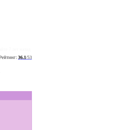
айте 7 лет назад
Рейтинг:
36.1
/53
е