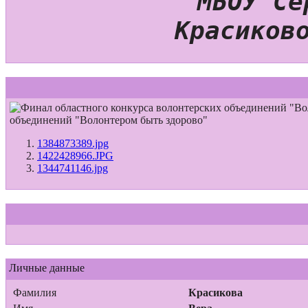
"МБОУ Серг
Красиковой
объединений "Волонтером быть здорово"
1384873389.jpg
1422428966.JPG
1344741146.jpg
Личные данные
Фамилия
Красикова