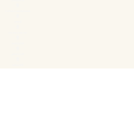
сообществ
0
учебных материалов
0
статей
0
мастер-классов
0
экскурсий
0
дискуссий
0
новостей