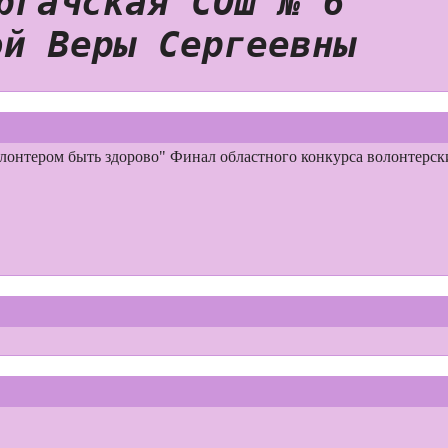
ачская СОШ № 6"
 Веры Сергеевны
Финал областного конкурса волонтерск