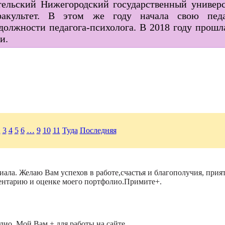
тельский Нижегородский государственный универ
й факультет. В этом же году начала свою пед
олжности педагога-психолога. В 2018 году прошл
и.
2
3
4
5
6
…
9
10
11
Туда
Последняя
иала. Желаю Вам успехов в работе,счастья и благополучия, при
мментарию и оценке моего портфолио.Примите+.
лио. Мой Вам + для работы на сайте.