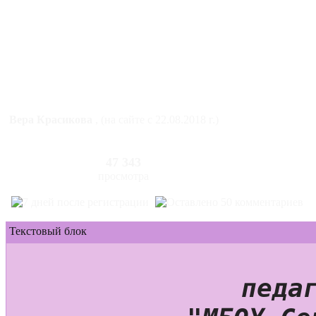
Вера Красикова
, (на сайте с 22.08.2018 г.)
47 343
просмотра
Текстовый блок
педаг