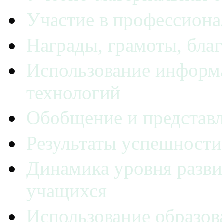
Участие в профессиона
Награды, грамоты, бла
Использование инфор
технологий
Обобщение и представл
Результаты успешности
Динамика уровня разви
учащихся
Использование образов