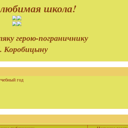
 любимая школа!
яку герою-пограничнику
. Коробицыну
учебный год