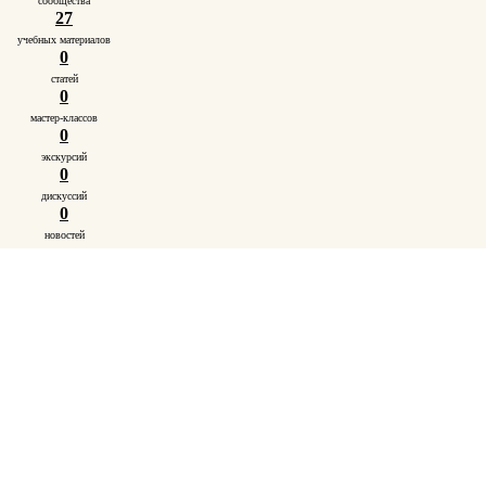
сообщества
27
учебных материалов
0
статей
0
мастер-классов
0
экскурсий
0
дискуссий
0
новостей