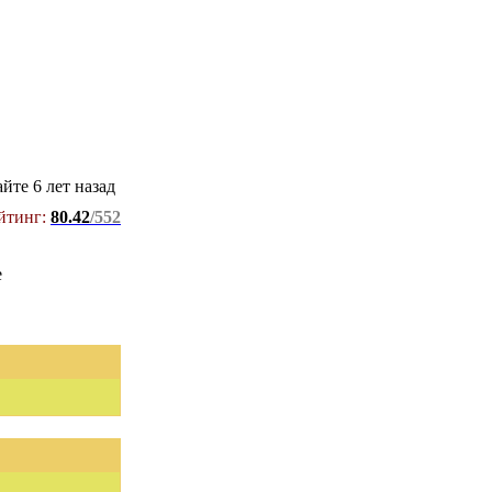
айте 6 лет назад
йтинг:
80.42
/552
е