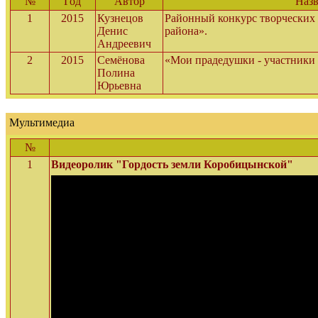
№
Год
Автор
Назв
1
2015
Кузнецов
Районный конкурс творческих
Денис
района».
Андреевич
2
2015
Семёнова
«Мои прадедушки - участники
Полина
Юрьевна
Мультимедиа
№
1
Видеоролик "Гордость земли Коробицынской"