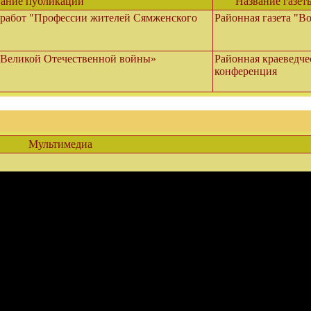
ание публикации
Название газет
 работ "Профессии жителей Сямженского
Районная газета "В
 Великой Отечественной войны»
Районная краеведче
конференция
Мультимедиа