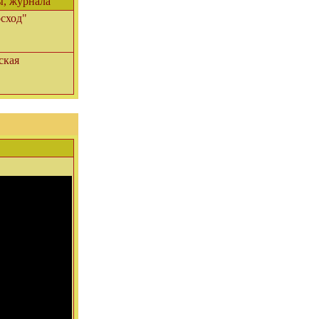
ы, журнала
осход"
ская