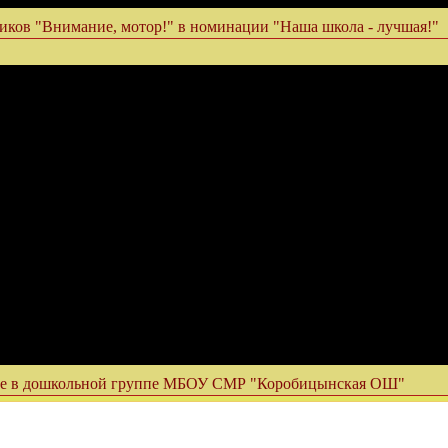
иков "Внимание, мотор!" в номинации "Наша школа - лучшая!"
оте в дошкольной группе МБОУ СМР "Коробицынская ОШ"