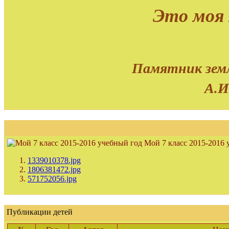
Это моя
Памятник земл
А.И
Мой 7 класс 2015-2016 
1339010378.jpg
1806381472.jpg
571752056.jpg
Публикации детей