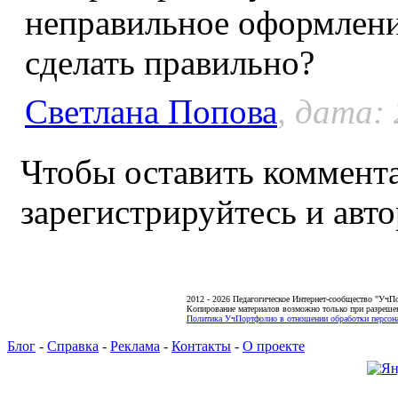
неправильное оформление
сделать правильно?
Светлана Попова
, дата: 
Чтобы оставить коммента
зарегистрируйтесь и авто
2012 - 2026 Педагогическое Интернет-сообщество "УчП
Копирование материалов возможно только при разреше
Политика УчПортфолио в отношении обработки персона
Блог
-
Справка
-
Реклама
-
Контакты
-
О проекте