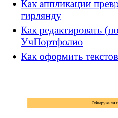
Как аппликации прев
гирлянду
Как редактировать (п
УчПортфолио
Как оформить тексто
Обнаружили п