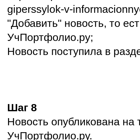
giperssylok-v-informacionny
"Добавить" новость, то ес
УчПортфолио.ру;
Новость поступила в разд
Шаг 8
Новость опубликована на 
УчПортфолио.ру.