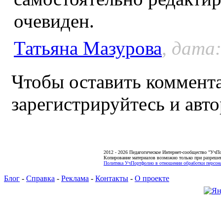
очевиден.
Татьяна Мазурова
, дата:
Чтобы оставить коммента
зарегистрируйтесь и авто
2012 - 2026 Педагогическое Интернет-сообщество "УчП
Копирование материалов возможно только при разреше
Политика УчПортфолио в отношении обработки персона
Блог
-
Справка
-
Реклама
-
Контакты
-
О проекте