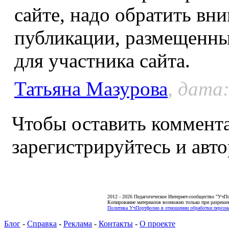
сайте, надо обратить вн
публикации, размещенны
для участника сайта.
Татьяна Мазурова
, дата:
Чтобы оставить коммента
зарегистрируйтесь и авто
2012 - 2026 Педагогическое Интернет-сообщество "УчП
Копирование материалов возможно только при разреше
Политика УчПортфолио в отношении обработки персона
Блог
-
Справка
-
Реклама
-
Контакты
-
О проекте