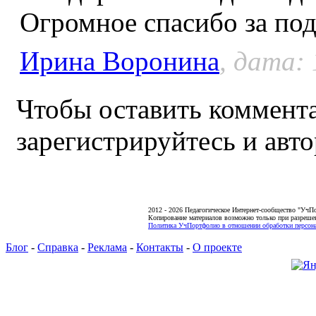
Огромное спасибо за под
Ирина Воронина
, дата: 
Чтобы оставить коммента
зарегистрируйтесь и авто
2012 - 2026 Педагогическое Интернет-сообщество "УчП
Копирование материалов возможно только при разреше
Политика УчПортфолио в отношении обработки персона
Блог
-
Справка
-
Реклама
-
Контакты
-
О проекте