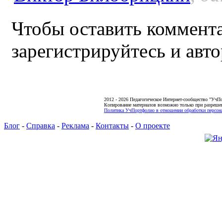
Чтобы оставить коммента
зарегистрируйтесь и авто
2012 - 2026 Педагогическое Интернет-сообщество "УчП
Копирование материалов возможно только при разреше
Политика УчПортфолио в отношении обработки персона
Блог
-
Справка
-
Реклама
-
Контакты
-
О проекте