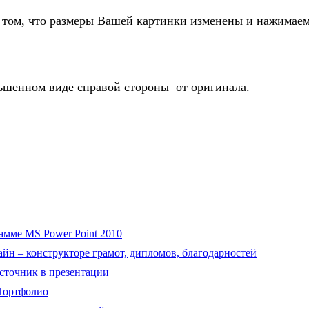
том, что размеры Вашей картинки изменены и нажимае
ьшенном виде справой стороны от оригинала.
амме MS Power Point 2010
йн – конструкторе грамот, дипломов, благодарностей
сточник в презентации
чПортфолио