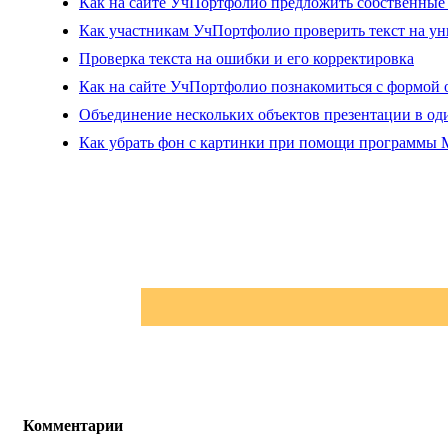
Как на сайте УчПортфолио предложить собственные 
Как участникам УчПортфолио проверить текст на ун
Проверка текста на ошибки и его корректировка
Как на сайте УчПортфолио познакомиться с формой 
Объединение нескольких объектов презентации в од
Как убрать фон с картинки при помощи программы M
Комментарии