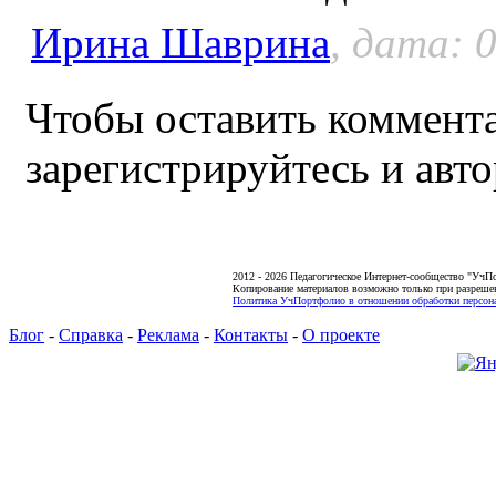
Ирина Шаврина
, дата: 
Чтобы оставить коммента
зарегистрируйтесь и авто
2012 - 2026 Педагогическое Интернет-сообщество "УчП
Копирование материалов возможно только при разреше
Политика УчПортфолио в отношении обработки персона
Блог
-
Справка
-
Реклама
-
Контакты
-
О проекте