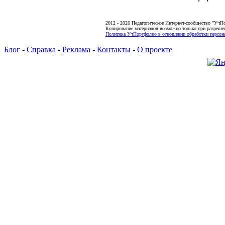
2012 - 2026 Педагогическое Интернет-сообщество "УчП
Копирование материалов возможно только при разреше
Политика УчПортфолио в отношении обработки персона
Блог
-
Справка
-
Реклама
-
Контакты
-
О проекте