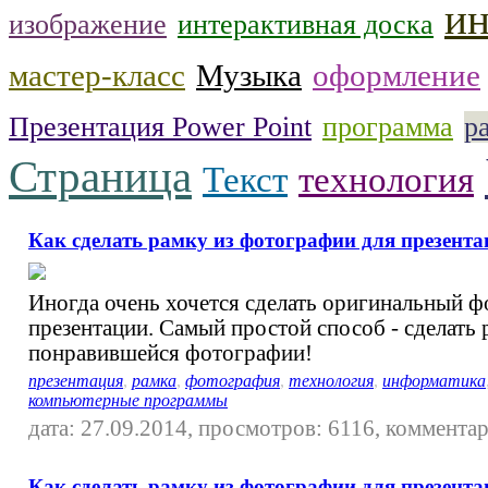
и
изображение
интерактивная доска
мастер-класс
Музыка
оформление
Презентация Power Point
программа
р
Страница
Текст
технология
Как сделать рамку из фотографии для презент
Иногда очень хочется сделать оригинальный ф
презентации. Самый простой способ - сделать 
понравившейся фотографии!
презентация
,
рамка
,
фотография
,
технология
,
информатика
компьютерные программы
дата: 27.09.2014, просмотров: 6116, комментар
Как сделать рамку из фотографии для презента