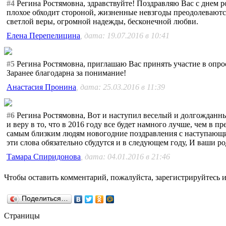
#4
Регина Ростямовна, здравствуйте! Поздравляю Вас с днем ро
плохое обходит стороной, жизненные невзгоды преодолеваются
светлой веры, огромной надежды, бесконечной любви.
Елена Перепелицина
, дата: 19.07.2016 в 10:41
#5
Регина Ростямовна, приглашаю Вас принять участие в опрос
Заранее благодарна за понимание!
Анастасия Пронина
, дата: 25.03.2016 в 11:39
#6
Регина Ростямовна, Вот и наступил веселый и долгожданны
и веру в то, что в 2016 году все будет намного лучше, чем в
самым близким людям новогодние поздравления с наступающим
эти слова обязательно сбудутся и в следующем году, И ваши р
Тамара Спиридонова
, дата: 04.01.2016 в 21:46
Чтобы оставить комментарий, пожалуйста, зарегистрируйтесь и
Поделиться…
Страницы