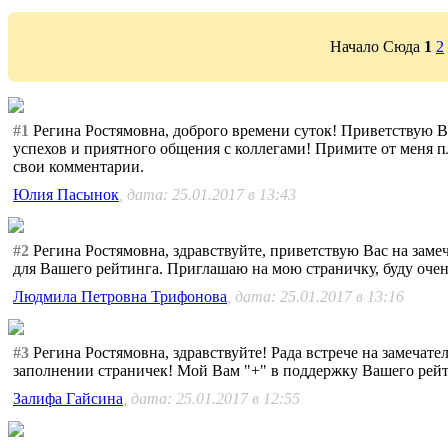
Начало Сюда
1
2
#1
Регина Ростямовна, доброго времени суток! Приветствую В
успехов и приятного общения с коллегами! Примите от меня пл
свои комментарии.
Юлия Пасынок
, дата: 25.01.2017 в 13:43
#2
Регина Ростямовна, здравствуйте, приветствую Вас на заме
для Вашего рейтинга. Приглашаю на мою страничку, буду оче
Людмила Петровна Трифонова
, дата: 25.01.2017 в 13:16
#3
Регина Ростямовна, здравствуйте! Рада встрече на замечате
заполнении страничек! Мой Вам "+" в поддержку Вашего рейти
Залифа Гайсина
, дата: 25.01.2017 в 12:55