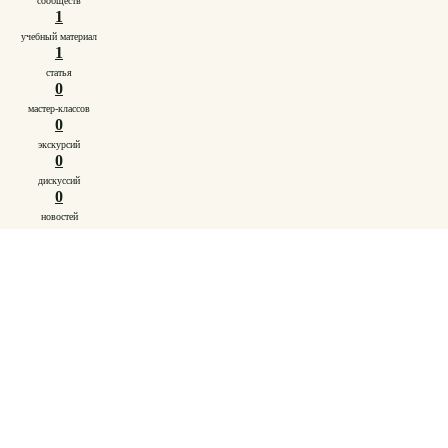
сообществ
1
учебный материал
1
статья
0
мастер-классов
0
экскурсий
0
дискуссий
0
новостей