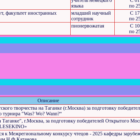
учитель немецкого
C 01
языка
по 2
т, факультет иностранных
младший научный
C 17
сотрудник
по 2
пионервожатая
C 10
по 2
Описание
ского творчества на Таганке (г.Москва) за подготовку победите
о турнира "Was? Wo? Wann?“
 Таганке", г.Москва, за подготовку победителей Открытого Мос
 «LESEKINO»
ся к Межрегиональному конкурсу чтецов - 2025 кафедры зарубе
 им.Н.Ф.Катанова