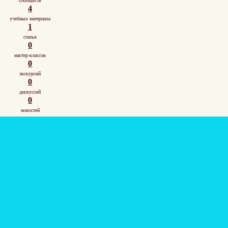
сообществ
4
учебных материала
1
статья
0
мастер-классов
0
экскурсий
0
дискуссий
0
новостей