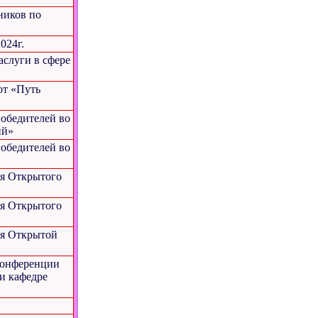
ников по
024г.
аслуги в сфере
от «Путь
обедителей во
ий»
обедителей во
ля Открытого
ля Открытого
ля Открытой
 конференции
и кафедре