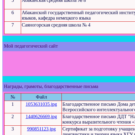
5
Абаканская средняя школа № 8
6
Абаканский государственный педагогический институ
языков, кафедра немецкого языка
7
Саяногорская средняя школа № 4
Мой педагогический сайт
Награды, грамоты, благодарственные письма
№
Файл
1
1053631035.jpg
Благодарственное письмо Дома дет
Всероссийского интеллектуальног
2
1440626669.jpg
Благодарственное письмо ДДТ "На
конкурса выразительного чтения
3
990851123.jpg
Сертификат за подготовку учащих
лингвистики и теории языка ХГУ