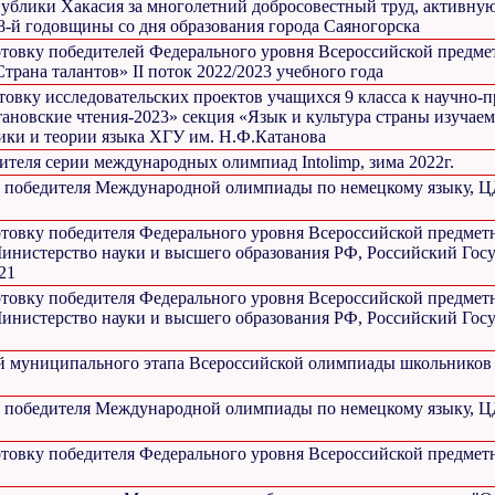
публики Хакасия за многолетний добросовестный труд, активну
8-й годовщины со дня образования города Саяногорска
готовку победителей Федерального уровня Всероссийской предме
рана талантов» II поток 2022/2023 учебного года
товку исследовательских проектов учащихся 9 класса к научно-
ановские чтения-2023» секция «Язык и культура страны изучаем
ики и теории языка ХГУ им. Н.Ф.Катанова
ителя серии международных олимпиад Intolimp, зима 2022г.
о победителя Международной олимпиады по немецкому языку, 
готовку победителя Федерального уровня Всероссийской предмет
инистерство науки и высшего образования РФ, Российский Гос
21
готовку победителя Федерального уровня Всероссийской предмет
инистерство науки и высшего образования РФ, Российский Гос
ей муниципального этапа Всероссийской олимпиады школьников
о победителя Международной олимпиады по немецкому языку, 
готовку победителя Федерального уровня Всероссийской предмет