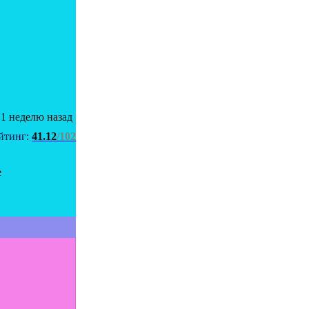
 1 неделю назад
йтинг:
41.12
/102
е