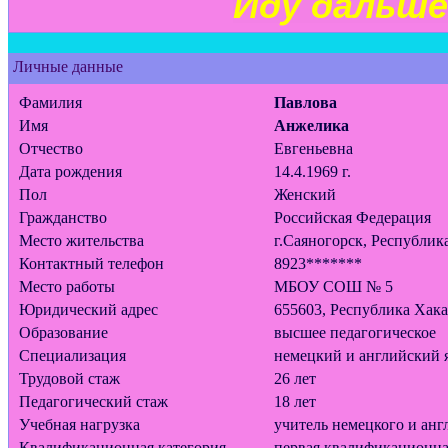
Иду дальше
Личные данные
Фамилия
Павлова
Имя
Анжелика
Отчество
Евгеньевна
Дата рождения
14.4.1969 г.
Пол
Женский
Гражданство
Российская Федерация
Место жительства
г.Саяногорск, Республик
Контактный телефон
8923*******
Место работы
МБОУ СОШ № 5
Юридический адрес
655603, Республика Хакас
Образование
высшее педагогическое
Специализация
немецкий и английский 
Трудовой стаж
26 лет
Педагогический стаж
18 лет
Учебная нагрузка
учитель немецкого и анг
Квалификационная категория
первая квалификационна