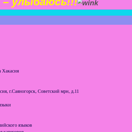
 – улыбаюсь!!!
а Хакасия
ия, г.Саяногорск, Советский мрн, д.11
языки
лийского языков
я категория