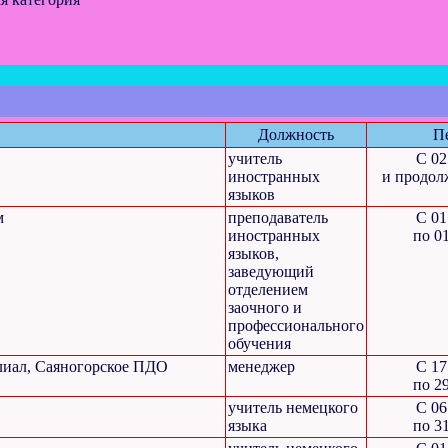
Должность
П
учитель
C 02
иностранных
и продол
языков
м
преподаватель
C 01
иностранных
по 0
языков,
заведующий
отделением
заочного и
профессионального
обучения
лиал, Саяногорское ПДО
менеджер
C 17
по 2
учитель немецкого
C 06
языка
по 3