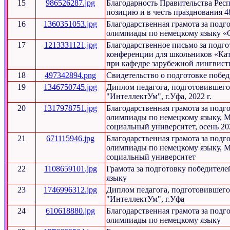
15
986526287.jpg
Благодарность Правительства Рес
позицию и в честь празднования 4
16
1360351053.jpg
Благодарственная грамота за под
олимпиады по немецкому языку «Ст
17
1213331121.jpg
Благодарственное письмо за подго
конференции для школьников «Кат
при кафедре зарубежной лингвист
18
497342894.png
Свидетельство о подготовке побед
19
1346750745.jpg
Диплом педагога, подготовившег
"ИнтеллектУм", г.Уфа, 2022 г.
20
1317978751.jpg
Благодарственная грамота за под
олимпиады по немецкому языку, М
социальный университет, осень 20
21
671115946.jpg
Благодарственная грамота за под
олимпиады по немецкому языку, М
социальный университет
22
1108659101.jpg
Грамота за подготовку победител
языку
23
1746996312.jpg
Диплом педагога, подготовившег
"ИнтеллектУм", г.Уфа
24
610618880.jpg
Благодарственная грамота за под
олимпиады по немецкому языку