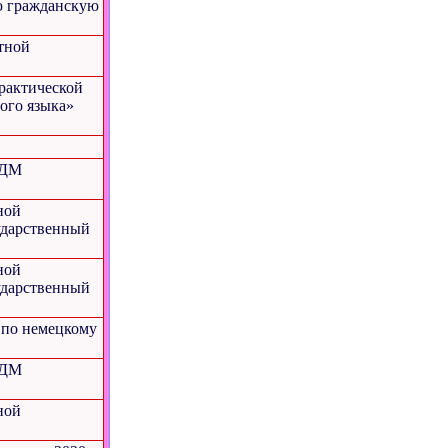
ю гражданскую
тной
практической
ого языка»
ЦДМ
ной
ударственный
ной
ударственный
 по немецкому
ЦДМ
ной