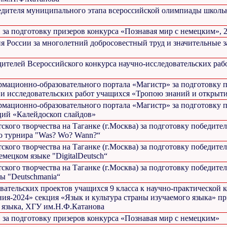
едителя муниципального этапа всероссийской олимпиады школь
а подготовку призеров конкурса «Познавая мир с немецким», 2
 России за многолетний добросовестный труд и значительные з
дителей Всероссийского конкурса научно-исследовательских раб
мационно-образовательного портала «Магистр» за подготовку п
 и исследовательских работ учащихся «Тропою знаний и открыт
мационно-образовательного портала «Магистр» за подготовку п
ций «Калейдоскоп слайдов»
ского творчества на Таганке (г.Москва) за подготовку победите
о турнира "Was? Wo? Wann?“
ского творчества на Таганке (г.Москва) за подготовку победите
емецком языке "DigitalDeutsch“
ского творчества на Таганке (г.Москва) за подготовку победите
ы "Deutschmania“
вательских проектов учащихся 9 класса к научно-практической
ия-2024» секция «Язык и культура страны изучаемого языка» пр
 языка, ХГУ им.Н.Ф.Катанова
а подготовку призеров конкурса «Познавая мир с немецким»