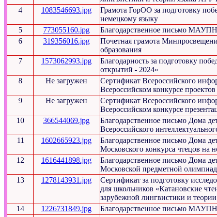
4
1083546693.jpg
Грамота ГорОО за подготовку поб
немецкому языку
5
773055160.jpg
Благодарственное письмо МАУПН з
6
319356016.jpg
Почетная грамота Минпросвещения
образования
7
1573062993.jpg
Благодарность за подготовку побе
открытий - 2024»
8
Не загружен
Сертификат Всероссийского инфор
Всероссийском конкурсе проектов
9
Не загружен
Сертификат Всероссийского инфор
Всероссийском конкурсе презента
10
366544069.jpg
Благодарственное письмо Дома дет
Всероссийского интеллектуальног
11
1602665923.jpg
Благодарственное письмо Дома дет
Московского конкурса чтецов на н
12
1616441898.jpg
Благодарственное письмо Дома дет
Московской предметной олимпиад
13
1278143931.jpg
Сертификат за подготовку исследо
для школьников «Катановские чтен
зарубежной лингвистики и теории
14
1226731849.jpg
Благодарственное письмо МАУПН з