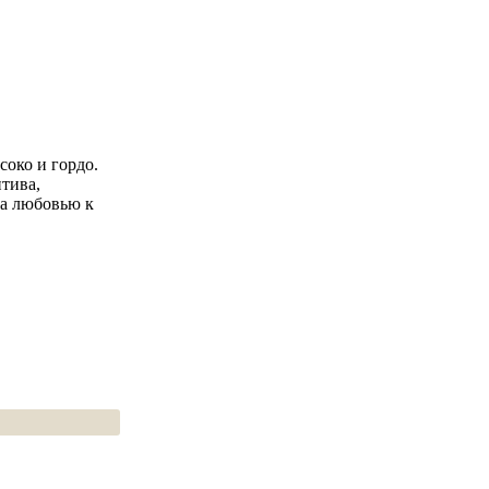
око и гордо.
тива,
ца любовью к