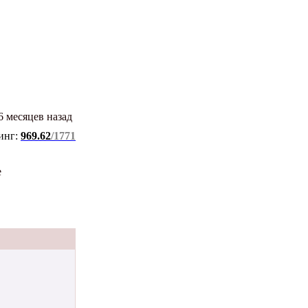
6 месяцев назад
инг:
969.62
/1771
е