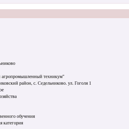
льниково
й агропромышленный техникум"
ковский район, с. Седельниково. ул. Гоголя 1
ое
озяйства
венного обучения
я категория