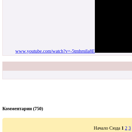
www.youtube.com/watch?v=-5tmhmiIa8E
Комментарии (750)
Начало Сюда
1
2
3