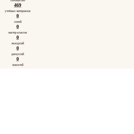
сообщество
469
учебных материалов
0
статей
0
мастер-классов
0
экскурсий
0
дискуссий
0
новостей