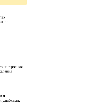
пех
тания
го настроения,
желания
и и
ся улыбками,