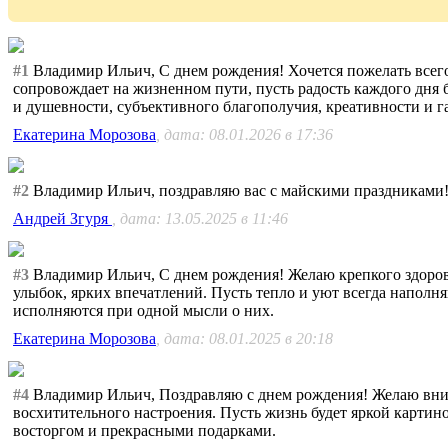
#1
Владимир Ильич, С днем рождения! Хочется пожелать всего 
сопровождает на жизненном пути, пусть радость каждого дня б
и душевности, субъективного благополучия, креативности и га
Екатерина Морозова
, дата: 08.01.2026 в 17:36
#2
Владимир Ильич, поздравляю вас с майскими праздниками! 
Андрей Згуря
, дата: 13.05.2025 в 11:46
#3
Владимир Ильич, С днем рождения! Желаю крепкого здоровья
улыбок, ярких впечатлений. Пусть тепло и уют всегда наполня
исполняются при одной мысли о них.
Екатерина Морозова
, дата: 08.01.2025 в 20:18
#4
Владимир Ильич, Поздравляю с днем рождения! Желаю вним
восхитительного настроения. Пусть жизнь будет яркой картино
восторгом и прекрасными подарками.