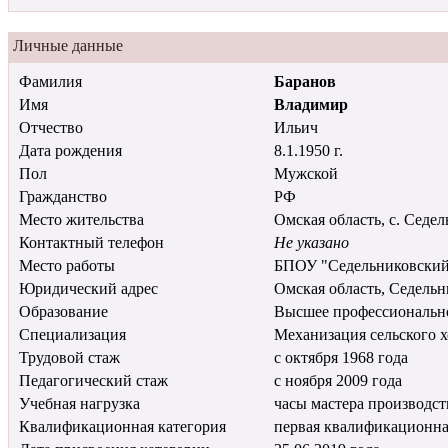
Личные данные
Фамилия
Баранов
Имя
Владимир
Отчество
Ильич
Дата рождения
8.1.1950 г.
Пол
Мужской
Гражданство
РФ
Место жительства
Омская область, с. Седе
Контактный телефон
Не указано
Место работы
БПОУ "Седельниковски
Юридический адрес
Омская область, Седельни
Образование
Высшее профессиональн
Специализация
Механизация сельского х
Трудовой стаж
с октября 1968 года
Педагогический стаж
с ноября 2009 года
Учебная нагрузка
часы мастера производст
Квалификационная категория
первая квалификационна