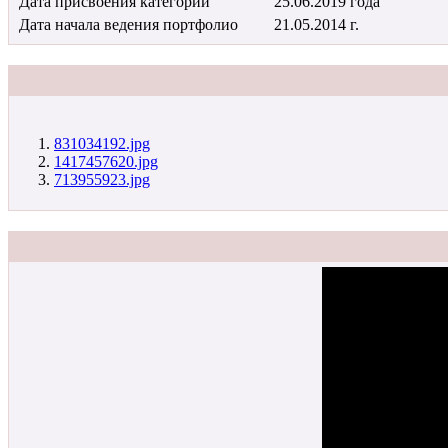
Дата присвоения категории
25.06.2019 года
Дата начала ведения портфолио
21.05.2014 г.
831034192.jpg
1417457620.jpg
713955923.jpg