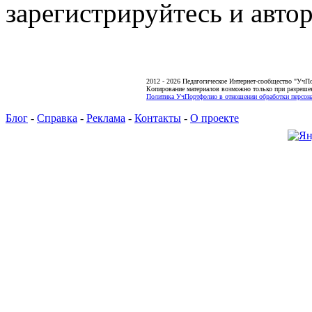
зарегистрируйтесь и автор
2012 - 2026 Педагогическое Интернет-сообщество "УчП
Копирование материалов возможно только при разреше
Политика УчПортфолио в отношении обработки персона
Блог
-
Справка
-
Реклама
-
Контакты
-
О проекте