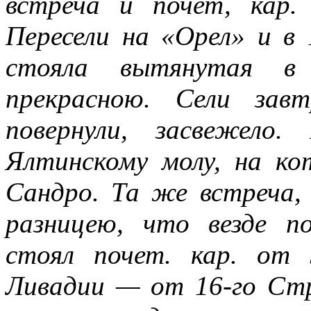
встреча и почет, кар.
Пересели на «Орел» и в 
стояла вытянутая в
прекрасною. Сели зав
повернули, засвежело
Ялтинскому молу, на ко
Сандро. Та же встреча,
разницею, что везде п
стоял почет. кар. от 
Ливадии — от 16-го Стре