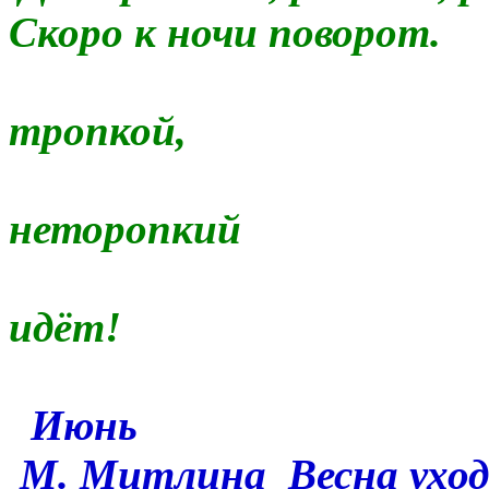
Скоро к ночи поворот.
А пока 
тропкой,
Землян
неторопкий
По зем
идёт!
Ию
М. Митлина
Весна ухо