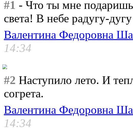
#1
- Что ты мне подаришь
света! В небе pадyгy-дyг
Валентина Федоровна Ша
14:34
#2
Наступило лето. И теп
согрета.
Валентина Федоровна Ша
14:34