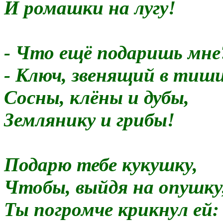
И ромашки на лyгy!
- Что ещё подаришь мне
- Ключ, звенящий в тиши
Сосны, клёны и дубы,
Землянику и грибы!
Подарю тебе кyкyшкy,
Чтобы, выйдя на опyшкy
Ты погpомче кpикнyл ей: