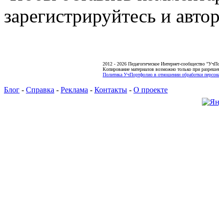
зарегистрируйтесь и автор
2012 - 2026 Педагогическое Интернет-сообщество "УчП
Копирование материалов возможно только при разреше
Политика УчПортфолио в отношении обработки персона
Блог
-
Справка
-
Реклама
-
Контакты
-
О проекте