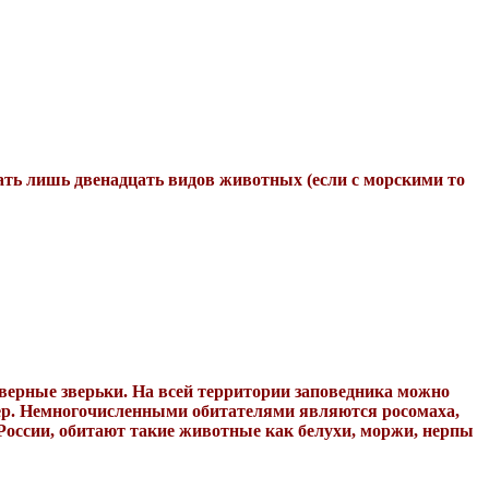
ать лишь двенадцать видов животных (если с морскими то
ерные зверьки. На всей территории заповедника можно
ктер. Немногочисленными обитателями являются росомаха,
России, обитают такие животные как белухи, моржи, нерпы