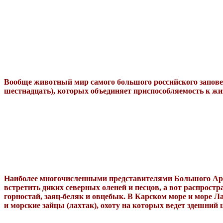
Вообще животный мир самого большого российского заповед
шестнадцать), которых объединяет приспособляемость к жи
Наиболее многочисленными представителями Большого Арк
встретить диких северных оленей и песцов, а вот распрос
горностай, заяц-беляк и овцебык. В Карском море и море 
и морские зайцы (лахтак), охоту на которых ведет здешний 