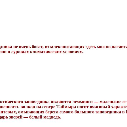
ника не очень богат, из млекопитающих здесь можно насчит
зни в суровых климатических условиях.
тического заповедника являются лемминги — маленькие сев
траненность волков на севере Таймыра носит очаговый хара
Лаптевых, омывающих берега самого большого заповедника в 
царь зверей — белый медведь.