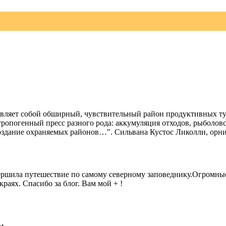
тавляет собой обширный, чувствительный район продуктивных т
ропогенный пресс разного рода: аккумуляция отходов, рыболовс
здание охраняемых районов…". Сильвана Кустос Ликолли, орнито
ршила путешествие по самому северному заповеднику.Огромные 
аях. Спасибо за блог. Вам мой + !
м