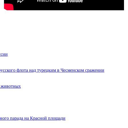
ссии
русского флота над турецким в Чесменском сражении
х животных
нного парада на Красной площади