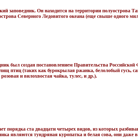
й заповедник. Он находится на территории полуострова Тай
строва Северного Ледовитого океана (еще свыше одного мил
ик был создан постановлением Правительства Российской Фе
ищ птиц (таких как бурокрылая ржанка, белолобый гусь,
са
розовая и вилохвостая чайка, тулес, и др.).
т порядка ста двадцати четырех видов, из которых разбиваю
ика являются тундряная куропатка и белая сова, они даже 