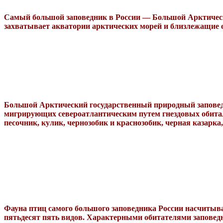
Самый большой заповедник в России — Большой Арктически
захватывает акватории арктических морей и близлежащие о
Большой Арктический государственный природный заповедн
мигрирующих североатлантическим путем гнездовых обитал
песочник, кулик, чернозобик и краснозобик, черная казарка, 
Фауна птиц самого большого заповедника России насчитывае
пятьдесят пять видов. Характерными обитателями заповедн