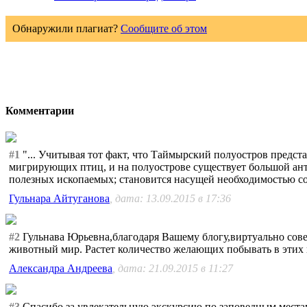
Обнаружили плагиат?
Сообщите об этом
Комментарии
#1
"... Учитывая тот факт, что Таймырский полуостров предс
мигрирующих птиц, и на полуострове существует большой ант
полезных ископаемых; становится насущей необходимостью со
Гульнара Айтуганова
, дата: 13.09.2015 в 17:36
#2
Гульнава Юрьевна,благодаря Вашему блогу,виртуально сове
животный мир. Растет количество желающих побывать в этих кр
Александра Андреева
, дата: 21.09.2015 в 11:27
#3
Спасибо за увлекательную экскурсию по заповедным места