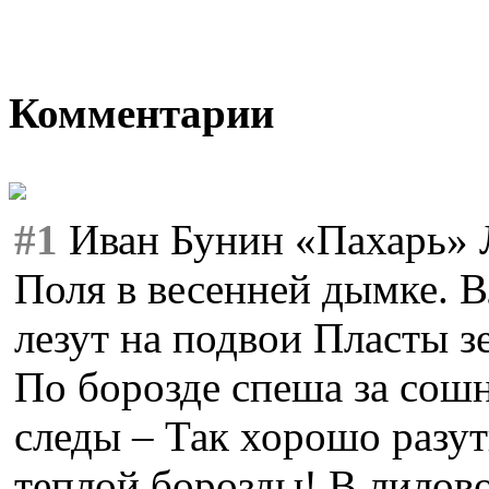
Комментарии
#1
Иван Бунин «Пахарь» Л
Поля в весенней дымке. В
лезут на подвои Пласты з
По борозде спеша за сош
следы – Так хорошо разу
теплой борозды! В лилов