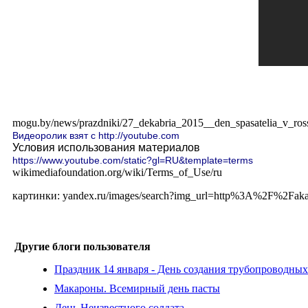
mogu.by/news/prazdniki/27_dekabria_2015__den_spasatelia_v_ross
Видеоролик взят с http://youtube.com
Условия использования материалов
https://www.youtube.com/static?gl=RU&template=terms
wikimediafoundation.org/wiki/Terms_of_Use/ru
картинки: yandex.ru/images/search?img_url=http%3A%2F%2Fa
Другие блоги пользователя
Праздник 14 января - День создания трубопроводных
Макароны. Всемирный день пасты
День Неизвестного солдата