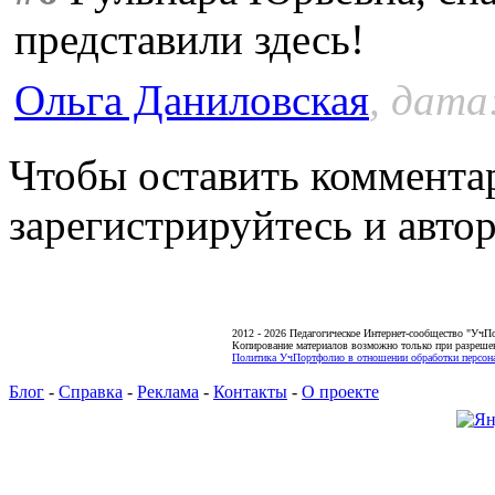
представили здесь!
Ольга Даниловская
, дата
Чтобы оставить коммента
зарегистрируйтесь и автор
2012 - 2026 Педагогическое Интернет-сообщество "УчП
Копирование материалов возможно только при разреше
Политика УчПортфолио в отношении обработки персона
Блог
-
Справка
-
Реклама
-
Контакты
-
О проекте